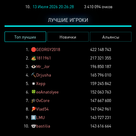
10.
13 Июля 2026 20:26:28
3 410 094 очков
ЛУЧШИЕ ИГРОКИ
Топ лучших
Новички
Альянсы
1.
🛑
GEORGY2018
422 148 743
2.
🏕️
1811961
217 321 355
3.
👁️
Mr_Jor
196 850 187
4.
⛏️
Drjusha
165 796 010
5.
◽
Xepp
159 245 842
6.
🍀
eeAnatolyee
152 063 763
7.
🎓
OvCore
147 667 600
8.
🏓
Vlad54
147 042 961
9.
8️⃣
LMU
143 727 231
10.
🐨
bastilia
143 616 664