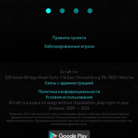
Правила проекта
Заблокированные игроки
Xcraft Inc
528 Seven Bridge Road Suite 116 East Stroudsburg PA 18301 Monroe
Связь с администрацией
Политика конфиденциальности
Условия использования
XCraft is a space strategy without installation: play right in your
browser.
2009 — 2526
Внимание: Этот сайт использует строго необходимые файлы cookie для обеспечения базовой
функциональности и безопасности. Личные данные не отслеживаются и не используются в
маркетинговых целях. Продолжая использовать этот сайт, вы соглашаетесь на использование этих
необходимых файлов cookie.