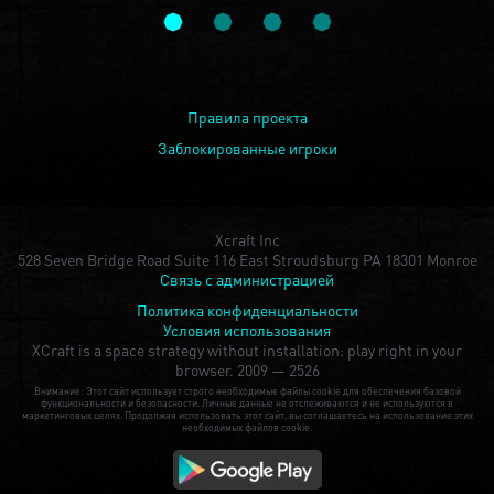
Правила проекта
Заблокированные игроки
Xcraft Inc
528 Seven Bridge Road Suite 116 East Stroudsburg PA 18301 Monroe
Связь с администрацией
Политика конфиденциальности
Условия использования
XCraft is a space strategy without installation: play right in your
browser.
2009 — 2526
Внимание: Этот сайт использует строго необходимые файлы cookie для обеспечения базовой
функциональности и безопасности. Личные данные не отслеживаются и не используются в
маркетинговых целях. Продолжая использовать этот сайт, вы соглашаетесь на использование этих
необходимых файлов cookie.