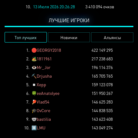
10.
13 Июля 2026 20:26:28
3 410 094 очков
ЛУЧШИЕ ИГРОКИ
Топ лучших
Новички
Альянсы
1.
🛑
GEORGY2018
422 149 295
2.
🏕️
1811961
217 238 683
3.
👁️
Mr_Jor
196 114 376
4.
⛏️
Drjusha
165 705 765
5.
◽
Xepp
159 123 078
6.
🍀
eeAnatolyee
151 950 267
7.
🏓
Vlad54
146 625 283
8.
🎓
OvCore
144 838 535
9.
🐨
bastilia
143 623 408
10.
8️⃣
LMU
143 049 274