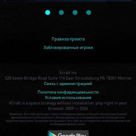
Правила проекта
Заблокированные игроки
Xcraft Inc
528 Seven Bridge Road Suite 116 East Stroudsburg PA 18301 Monroe
Связь с администрацией
Политика конфиденциальности
Условия использования
XCraft is a space strategy without installation: play right in your
browser.
2009 — 2526
Внимание: Этот сайт использует строго необходимые файлы cookie для обеспечения базовой
функциональности и безопасности. Личные данные не отслеживаются и не используются в
маркетинговых целях. Продолжая использовать этот сайт, вы соглашаетесь на использование этих
необходимых файлов cookie.