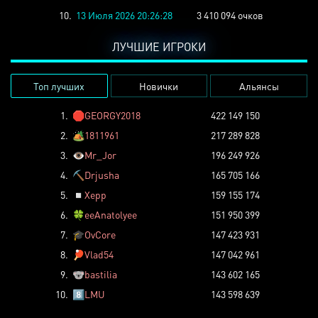
10.
13 Июля 2026 20:26:28
3 410 094 очков
ЛУЧШИЕ ИГРОКИ
Топ лучших
Новички
Альянсы
1.
🛑
GEORGY2018
422 149 150
2.
🏕️
1811961
217 289 828
3.
👁️
Mr_Jor
196 249 926
4.
⛏️
Drjusha
165 705 166
5.
◽
Xepp
159 155 174
6.
🍀
eeAnatolyee
151 950 399
7.
🎓
OvCore
147 423 931
8.
🏓
Vlad54
147 042 961
9.
🐨
bastilia
143 602 165
10.
8️⃣
LMU
143 598 639