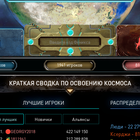
ков
1941 игроков
81
КРАТКАЯ СВОДКА ПО ОСВОЕНИЮ КОСМОСА
ЛУЧШИЕ ИГРОКИ
РАСПРЕДЕЛ
п лучших
Новички
Альянсы
Люди - 22 27
1.
🛑
GEORGY2018
422 149 150
Ксерджи - 81
2.
🏕️
1811961
217 289 828