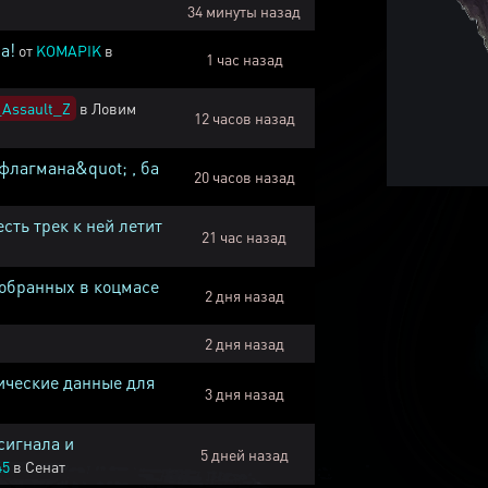
34 минуты назад
а!
от
KOMAPIK
в
1 час назад
Assault_Z
в
Ловим
12 часов назад
флагмана&quot; , ба
20 часов назад
есть трек к ней летит
21 час назад
собранных в коцмасе
2 дня назад
2 дня назад
ические данные для
3 дня назад
сигнала и
5 дней назад
45
в
Сенат