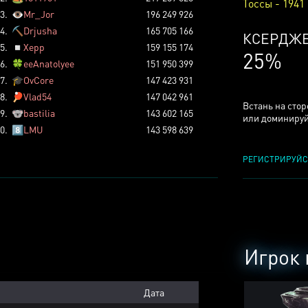
Тоссы - 1941
3.
👁️
Mr_Jor
196 249 926
4.
⛏️
Drjusha
165 705 166
КСЕРДЖ
5.
◽
Xepp
159 155 174
25%
6.
🍀
eeAnatolyee
151 950 399
7.
🎓
OvCore
147 423 931
8.
🏓
Vlad54
147 042 961
Встань на сто
9.
🐨
bastilia
143 602 165
или доминируй
0.
8️⃣
LMU
143 598 639
РЕГИСТРИРУЙС
Игрок 
Дата