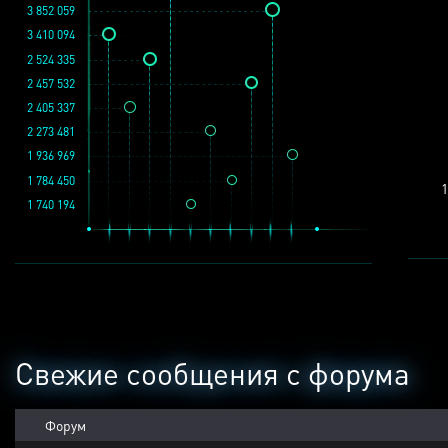
3 852 059
3 410 094
2 524 335
2 457 532
2 405 337
2 273 481
1 936 969
1 784 450
1
1 740 194
Свежие сообщения с форума
Форум