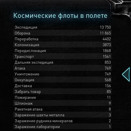
Космические флоты в полете
Экспедиция
13 750
Оборона
11 865
Переработка
4402
Колонизация
3873
Передислокация
1868
Транспорт
1561
Дальняя экспедиция
853
Атака
769
Уничтожение
749
Оккупация
568
Доставка
156
Забрать товар
85
Пожирание
11
Шпионаж
9
Ракетная атака
8
Заражение шахты металла
3
Заражение рудника минералов
2
Заражение лаборатории
1