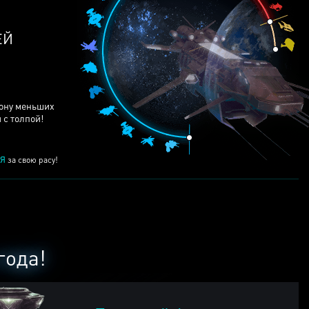
ЕЙ
рону меньших
 с толпой!
Я
за свою расу!
года!