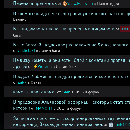
Передача предметов
от
🎨
VasyaMalevich
в
Новые идеи
В космосе найден чертёж гравипушкинского накопитор
Баланс
Баг видимости планет за пределами видимости
от
The_
баги
Баг с биржей ,неудачное расположение &quot;первого 
от
vladislav1
в
Ловим баги
Не вижу кометы, а они есть , Слой с кометами пропал , 
другой
от
⚡
Victoria
в
Ловим баги
Продажа/ обмен на дендре предметов и компонентов 
от
Zakk
в
Сенат
кометы, поиск комет
от
Seen
в
Общий форум
В предверии Альянсовой реформы, Некоторые статист
истории
от
MAMOHT
в
Общий форум
Защита авторов тем от скоординированного глушения 
информаци, Законодательная инициатива.
от
🏦
bank123