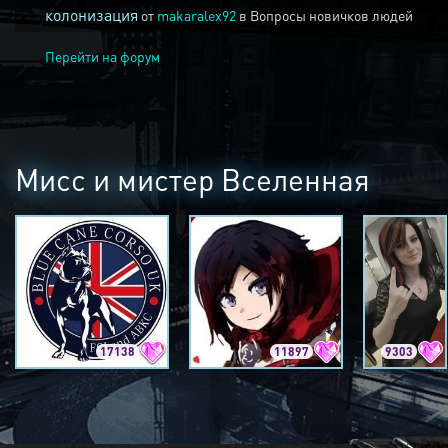
колонизация
от
makaralex92
в
Вопросы новичков людей
Перейти на форум
Мисс и мистер Вселенная
17138
11897
9303