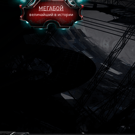
МЕГАБОЙ
величайший в истории
2893
2269
2240