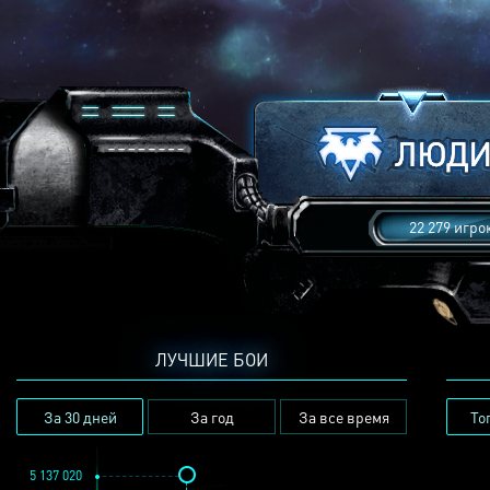
22 279 игро
ЛУЧШИЕ БОИ
За 30 дней
За год
За все время
То
5 137 020