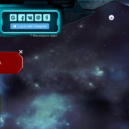
↑
Или войдите через
.