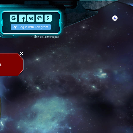
↑
Или войдите через
.