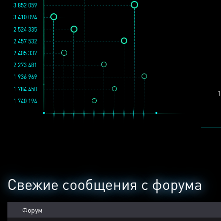
3 852 059
3 410 094
2 524 335
2 457 532
2 405 337
2 273 481
1 936 969
1 784 450
1
1 740 194
Свежие сообщения с форума
Форум