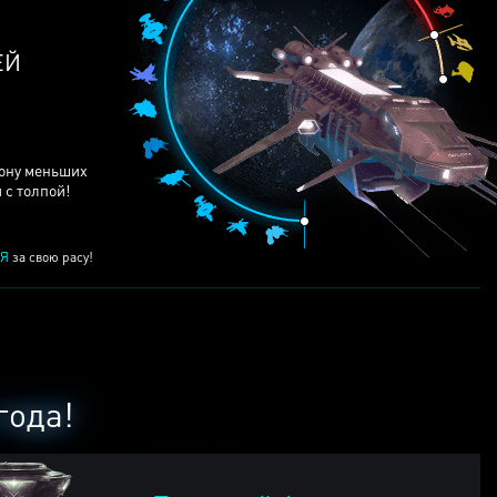
ЕЙ
рону меньших
 с толпой!
Я
за свою расу!
года!