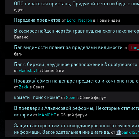
ОПС пиратская пристань, Придумайте что ни будь с ни
идеи
Передача предметов
от
Lord_Necron
в
Новые идеи
В космосе найден чертёж гравипушкинского накопитор
Баланс
Баг видимости планет за пределами видимости
от
The_
баги
Баг с биржей ,неудачное расположение &quot;первого 
от
vladislav1
в
Ловим баги
Продажа/ обмен на дендре предметов и компонентов 
от
Zakk
в
Сенат
кометы, поиск комет
от
Seen
в
Общий форум
В предверии Альянсовой реформы, Некоторые статист
истории
от
MAMOHT
в
Общий форум
Защита авторов тем от скоординированного глушения 
информаци, Законодательная инициатива.
от
🏦
bank123