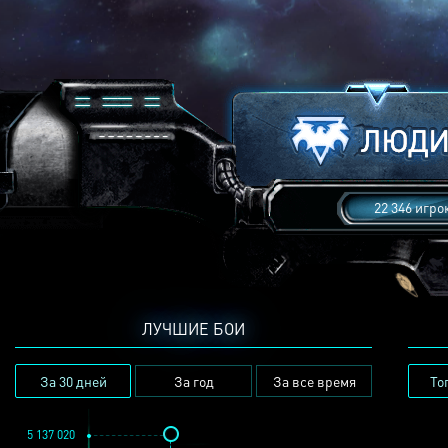
22 346 игро
ЛУЧШИЕ БОИ
За 30 дней
За год
За все время
То
5 137 020