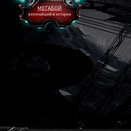
МЕГАБОЙ
величайший в истории
2893
2269
2240