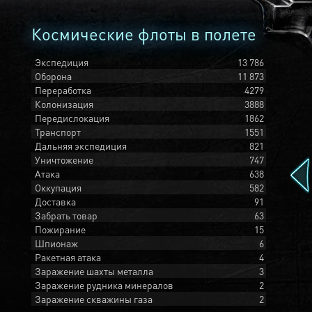
Космические флоты в полете
Экспедиция
13 786
Оборона
11 873
Переработка
4279
Колонизация
3888
Передислокация
1862
Транспорт
1551
Дальняя экспедиция
821
Уничтожение
747
Атака
638
Оккупация
582
Доставка
91
Забрать товар
63
Пожирание
15
Шпионаж
6
Ракетная атака
4
Заражение шахты металла
3
Заражение рудника минералов
2
Заражение скважины газа
2