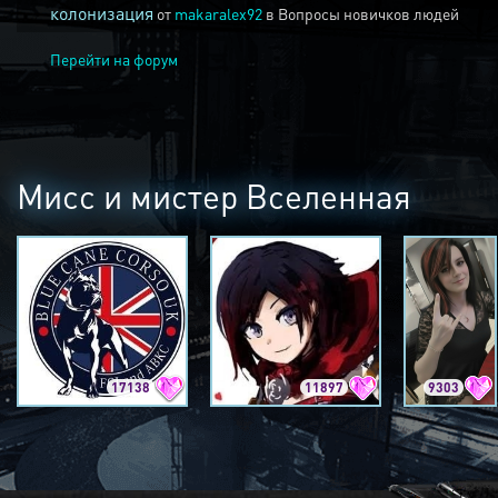
колонизация
от
makaralex92
в
Вопросы новичков людей
Перейти на форум
Мисс и мистер Вселенная
17138
11897
9303