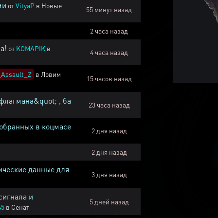
ми
от
VityaP
в
Новые
55 минут назад
2 часа назад
а!
от
KOMAPIK
в
4 часа назад
Assault_Z
в
Ловим
15 часов назад
флагмана&quot; , ба
23 часа назад
собранных в коцмасе
2 дня назад
2 дня назад
ические данные для
3 дня назад
сигнала и
5 дней назад
45
в
Сенат