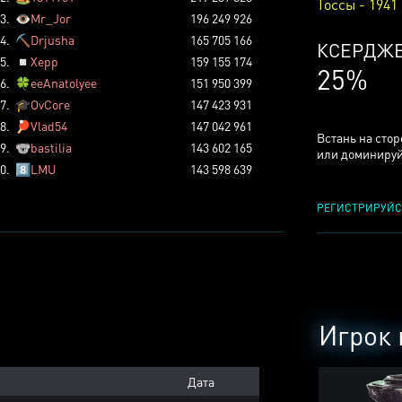
Тоссы - 1941
3.
👁️
Mr_Jor
196 249 926
4.
⛏️
Drjusha
165 705 166
КСЕРДЖ
5.
◽
Xepp
159 155 174
25%
6.
🍀
eeAnatolyee
151 950 399
7.
🎓
OvCore
147 423 931
8.
🏓
Vlad54
147 042 961
Встань на сто
9.
🐨
bastilia
143 602 165
или доминируй
0.
8️⃣
LMU
143 598 639
РЕГИСТРИРУЙС
Игрок 
Дата