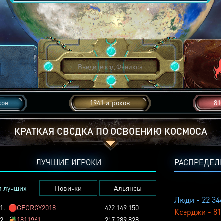
ков
1941 игроков
81
КРАТКАЯ СВОДКА ПО ОСВОЕНИЮ КОСМОСА
ЛУЧШИЕ ИГРОКИ
РАСПРЕДЕЛ
п лучших
Новички
Альянсы
Люди - 22 34
1.
🛑
GEORGY2018
422 149 150
Ксерджи - 81
2.
🏕️
1811961
217 289 828