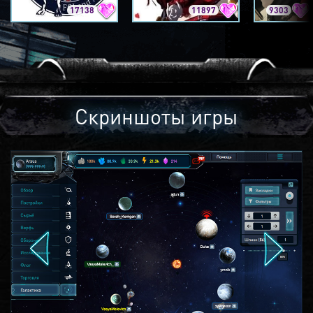
17138
11897
9303
Скриншоты игры