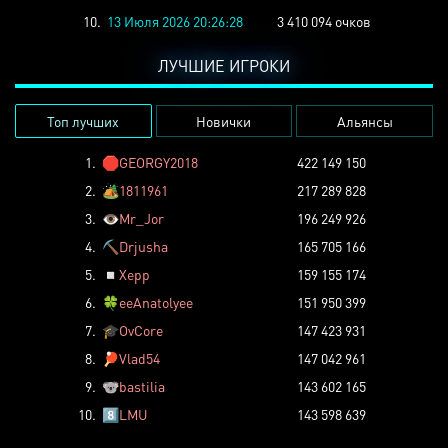
10.
13 Июля 2026 20:26:28
3 410 094 очков
ЛУЧШИЕ ИГРОКИ
Топ лучших
Новички
Альянсы
1.
🛑
GEORGY2018
422 149 150
2.
🏕️
1811961
217 289 828
3.
👁️
Mr_Jor
196 249 926
4.
⛏️
Drjusha
165 705 166
5.
◽
Xepp
159 155 174
6.
🍀
eeAnatolyee
151 950 399
7.
🎓
OvCore
147 423 931
8.
🏓
Vlad54
147 042 961
9.
🐨
bastilia
143 602 165
10.
8️⃣
LMU
143 598 639