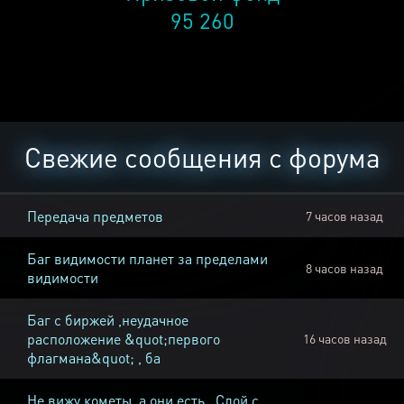
95 260
Свежие сообщения с форума
Передача предметов
7 часов назад
Баг видимости планет за пределами
8 часов назад
видимости
Баг с биржей ,неудачное
расположение &quot;первого
16 часов назад
флагмана&quot; , ба
Не вижу кометы, а они есть , Слой с