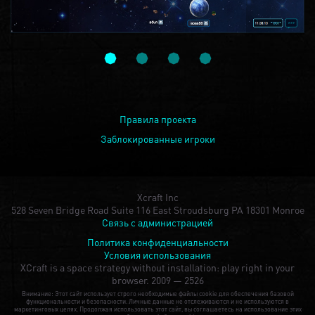
Правила проекта
Заблокированные игроки
Xcraft Inc
528 Seven Bridge Road Suite 116 East Stroudsburg PA 18301 Monroe
Связь с администрацией
Политика конфиденциальности
Условия использования
XCraft is a space strategy without installation: play right in your
browser.
2009 — 2526
Внимание: Этот сайт использует строго необходимые файлы cookie для обеспечения базовой
функциональности и безопасности. Личные данные не отслеживаются и не используются в
маркетинговых целях. Продолжая использовать этот сайт, вы соглашаетесь на использование этих