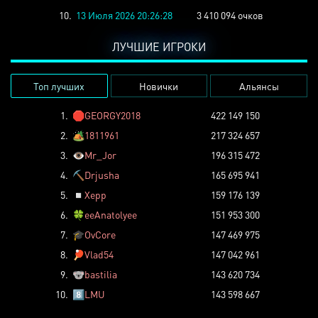
10.
13 Июля 2026 20:26:28
3 410 094 очков
ЛУЧШИЕ ИГРОКИ
Топ лучших
Новички
Альянсы
1.
🛑
GEORGY2018
422 149 150
2.
🏕️
1811961
217 324 657
3.
👁️
Mr_Jor
196 315 472
4.
⛏️
Drjusha
165 695 941
5.
◽
Xepp
159 176 139
6.
🍀
eeAnatolyee
151 953 300
7.
🎓
OvCore
147 469 975
8.
🏓
Vlad54
147 042 961
9.
🐨
bastilia
143 620 734
10.
8️⃣
LMU
143 598 667