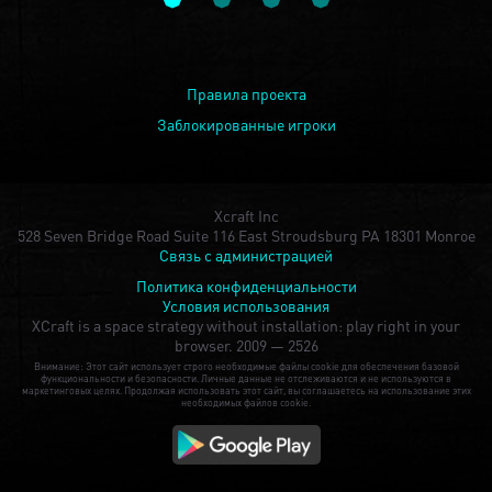
Правила проекта
Заблокированные игроки
Xcraft Inc
528 Seven Bridge Road Suite 116 East Stroudsburg PA 18301 Monroe
Связь с администрацией
Политика конфиденциальности
Условия использования
XCraft is a space strategy without installation: play right in your
browser.
2009 — 2526
Внимание: Этот сайт использует строго необходимые файлы cookie для обеспечения базовой
функциональности и безопасности. Личные данные не отслеживаются и не используются в
маркетинговых целях. Продолжая использовать этот сайт, вы соглашаетесь на использование этих
необходимых файлов cookie.