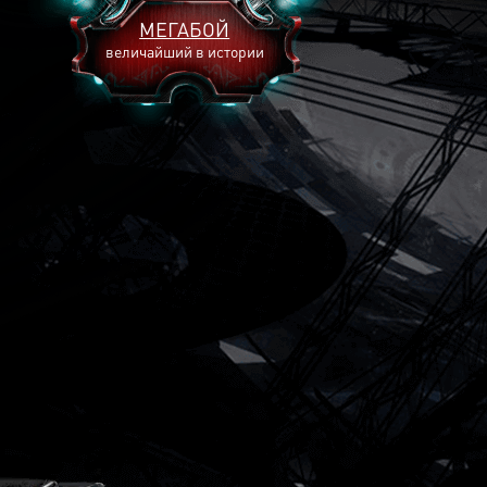
МЕГАБОЙ
величайший в истории
2893
2269
2240