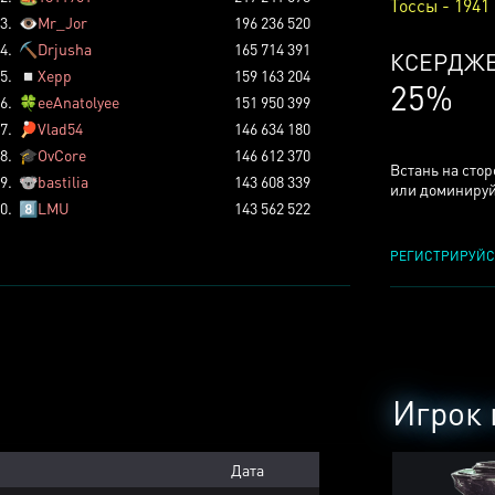
Тоссы - 1941
3.
👁️
Mr_Jor
196 236 520
4.
⛏️
Drjusha
165 714 391
ТОССОВ
5.
◽
Xepp
159 163 204
5%
6.
🍀
eeAnatolyee
151 950 399
7.
🏓
Vlad54
146 634 180
8.
🎓
OvCore
146 612 370
Встань на сто
9.
🐨
bastilia
143 608 339
или доминируй
0.
8️⃣
LMU
143 562 522
РЕГИСТРИРУЙС
Игрок 
Дата