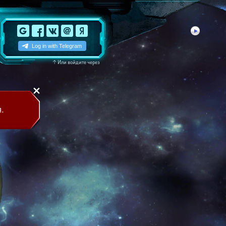
↑
Или войдите через
.