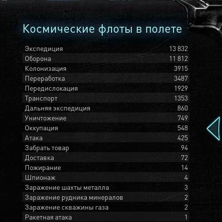
Космические флоты в полете
Экспедиция
13 832
Оборона
11 812
Колонизация
3915
Переработка
3487
Передислокация
1929
Транспорт
1353
Дальняя экспедиция
860
Уничтожение
749
Оккупация
548
Атака
425
Забрать товар
94
Доставка
72
Пожирание
14
Шпионаж
4
Заражение шахты металла
3
Заражение рудника минералов
2
Заражение скважины газа
2
Ракетная атака
1