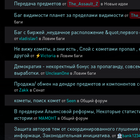
Передача предметов
от
The_Assault_Z
в
Новые идеи
Баг видимости планет за пределами видимости
от
The_
баги
Баг с биржей ,неудачное расположение &quot;первого 
от
vladislav1
в
Ловим баги
Не вижу кометы, а они есть , Слой с кометами пропал , 
другой
от
⚡
Victoria
в
Ловим баги
Демократия - некоректный бонус за пропаганду, совсе
выработки.
от
UncleanOne
в
Ловим баги
Продажа/ обмен на дендре предметов и компонентов 
от
Zakk
в
Сенат
кометы, поиск комет
от
Seen
в
Общий форум
В предверии Альянсовой реформы, Некоторые статист
истории
от
MAMOHT
в
Общий форум
Защита авторов тем от скоординированного глушения 
информаци, Законодательная инициатива.
от
🏦
bank123