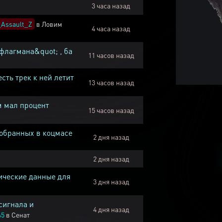
3 часа назад
Assault_Z
в
Ловим
4 часа назад
флагмана&quot; , ба
11 часов назад
есть трек к ней летит
13 часов назад
м мал процент
15 часов назад
собранных в коцмасе
2 дня назад
2 дня назад
ические данные для
3 дня назад
сигнала и
4 дня назад
45
в
Сенат