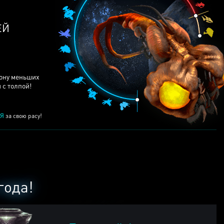
рону меньших
 с толпой!
Я
за свою расу!
года!