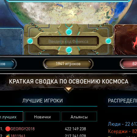
ков
1941 игроков
82
КРАТКАЯ СВОДКА ПО ОСВОЕНИЮ КОСМОСА
ЛУЧШИЕ ИГРОКИ
РАСПРЕДЕЛ
п лучших
Новички
Альянсы
Люди - 22 61
1.
🛑
GEORGY2018
422 149 238
Ксерджи - 82
2.
🏕️
1811961
217 241 078