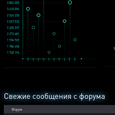
3 852 059
3 410 094
2 524 335
2 457 532
2 405 337
2 273 481
1 936 969
1 784 450
1
1 740 194
Свежие сообщения с форума
Форум