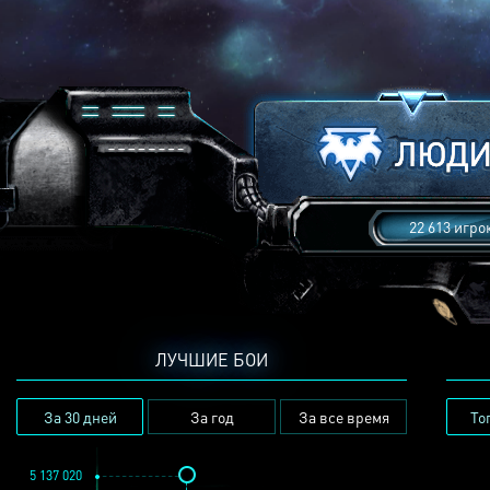
22 613 игро
ЛУЧШИЕ БОИ
За 30 дней
За год
За все время
То
5 137 020