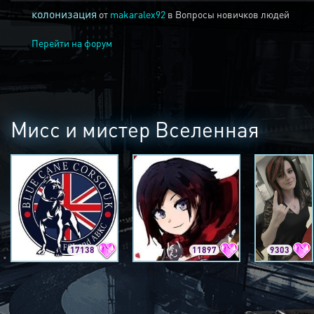
колонизация
от
makaralex92
в
Вопросы новичков людей
Перейти на форум
Мисс и мистер Вселенная
17138
11897
9303