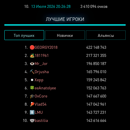
10.
13 Июля 2026 20:26:28
3 410 094 очков
ЛУЧШИЕ ИГРОКИ
Топ лучших
Новички
Альянсы
1.
🛑
GEORGY2018
422 148 743
2.
🏕️
1811961
217 321 355
3.
👁️
Mr_Jor
196 850 187
4.
⛏️
Drjusha
165 796 010
5.
◽
Xepp
159 245 842
6.
🍀
eeAnatolyee
152 063 763
7.
🎓
OvCore
147 667 600
8.
🏓
Vlad54
147 042 961
9.
8️⃣
LMU
143 727 231
10.
🐨
bastilia
143 616 664