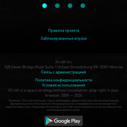
Правила проекта
Заблокированные игроки
Xcraft Inc
528 Seven Bridge Road Suite 116 East Stroudsburg PA 18301 Monroe
Связь с администрацией
Политика конфиденциальности
Условия использования
XCraft is a space strategy without installation: play right in your
browser.
2009 — 2526
Внимание: Этот сайт использует строго необходимые файлы cookie для обеспечения базовой
функциональности и безопасности. Личные данные не отслеживаются и не используются в
маркетинговых целях. Продолжая использовать этот сайт, вы соглашаетесь на использование этих
необходимых файлов cookie.