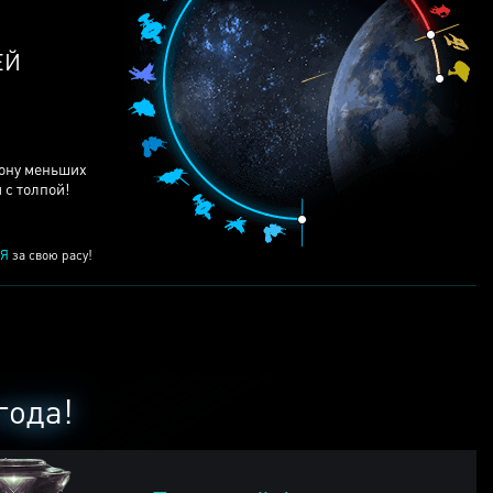
рону меньших
 с толпой!
Я
за свою расу!
года!