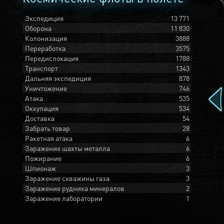
Экспедиция
13 771
Оборона
11 830
Колонизация
3888
Переработка
3575
Передислокация
1788
Транспорт
1343
Дальняя экспедиция
878
Уничтожение
746
Атака
535
Оккупация
534
Доставка
54
Забрать товар
28
Ракетная атака
6
Заражение шахты металла
6
Пожирание
6
Шпионаж
3
Заражение скважины газа
3
Заражение рудника минералов
2
Заражение лаборатории
1