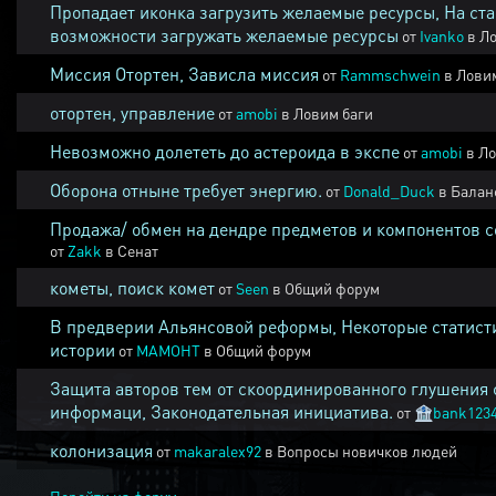
Пропадает иконка загрузить желаемые ресурсы, На ста
возможности загружать желаемые ресурсы
от
Ivanko
в
Ло
Миссия Отортен, Зависла миссия
от
Rammschwein
в
Ловим
отортен, управление
от
amobi
в
Ловим баги
Невозможно долететь до астероида в экспе
от
amobi
в
Ло
Оборона отныне требует энергию.
от
Donald_Duck
в
Балан
Продажа/ обмен на дендре предметов и компонентов 
от
Zakk
в
Сенат
кометы, поиск комет
от
Seen
в
Общий форум
В предверии Альянсовой реформы, Некоторые статист
истории
от
MAMOHT
в
Общий форум
Защита авторов тем от скоординированного глушения 
информаци, Законодательная инициатива.
от
🏦
bank123
колонизация
от
makaralex92
в
Вопросы новичков людей