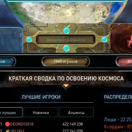
ков
1940 игроков
81
КРАТКАЯ СВОДКА ПО ОСВОЕНИЮ КОСМОСА
ЛУЧШИЕ ИГРОКИ
РАСПРЕДЕЛ
п лучших
Новички
Альянсы
Люди - 22 25
1.
🛑
GEORGY2018
422 149 238
Ксерджи - 81
2.
🏕️
1811961
217 241 078