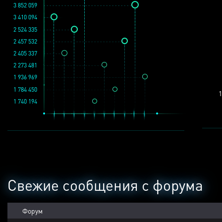
3 852 059
3 410 094
2 524 335
2 457 532
2 405 337
2 273 481
1 936 969
1 784 450
1
1 740 194
Свежие сообщения с форума
Форум