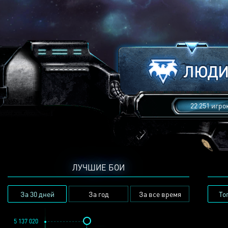
22 251 игро
ЛУЧШИЕ БОИ
За 30 дней
За год
За все время
То
5 137 020