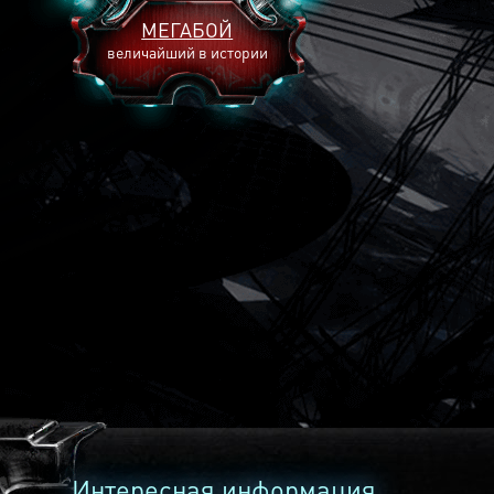
МЕГАБОЙ
величайший в истории
2893
2269
2240
Интересная информация