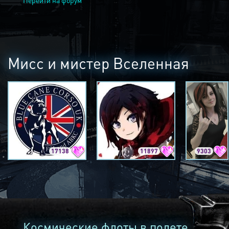
Перейти на форум
Мисс и мистер Вселенная
17138
11897
9303
Космические флоты в полете