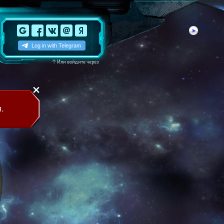
↑
Или войдите через
.