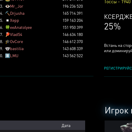
Тоссы - 1940
3.
👁️
Mr_Jor
196 236 520
4.
⛏️
Drjusha
165 714 391
ТОССОВ
5.
◽
Xepp
159 163 204
6%
6.
🍀
eeAnatolyee
151 950 399
7.
🏓
Vlad54
146 634 180
8.
🎓
OvCore
146 612 370
Встань на сто
9.
🐨
bastilia
143 608 339
или доминируй
0.
8️⃣
LMU
143 562 522
РЕГИСТРИРУЙС
Игрок 
Дата