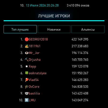
10.
13 Июля 2026 20:26:28
3 410 094 очков
ЛУЧШИЕ ИГРОКИ
Топ лучших
Новички
Альянсы
1.
🛑
GEORGY2018
422 149 295
2.
🏕️
1811961
217 238 683
3.
👁️
Mr_Jor
196 114 376
4.
⛏️
Drjusha
165 705 765
5.
◽
Xepp
159 123 078
6.
🍀
eeAnatolyee
151 950 267
7.
🏓
Vlad54
146 625 283
8.
🎓
OvCore
144 838 535
9.
🐨
bastilia
143 623 408
10.
8️⃣
LMU
143 049 274