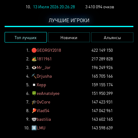
10.
13 Июля 2026 20:26:28
3 410 094 очков
ЛУЧШИЕ ИГРОКИ
Топ лучших
Новички
Альянсы
1.
🛑
GEORGY2018
422 149 150
2.
🏕️
1811961
217 289 828
3.
👁️
Mr_Jor
196 249 926
4.
⛏️
Drjusha
165 705 166
5.
◽
Xepp
159 155 174
6.
🍀
eeAnatolyee
151 950 399
7.
🎓
OvCore
147 423 931
8.
🏓
Vlad54
147 042 961
9.
🐨
bastilia
143 602 165
10.
8️⃣
LMU
143 598 639