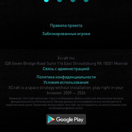
Правила проекта
Заблокированные игроки
Xcraft Inc
528 Seven Bridge Road Suite 116 East Stroudsburg PA 18301 Monroe
Связь с администрацией
Политика конфиденциальности
Условия использования
XCraft is a space strategy without installation: play right in your
browser.
2009 — 2526
Внимание: Этот сайт использует строго необходимые файлы cookie для обеспечения базовой
функциональности и безопасности. Личные данные не отслеживаются и не используются в
маркетинговых целях. Продолжая использовать этот сайт, вы соглашаетесь на использование этих
необходимых файлов cookie.