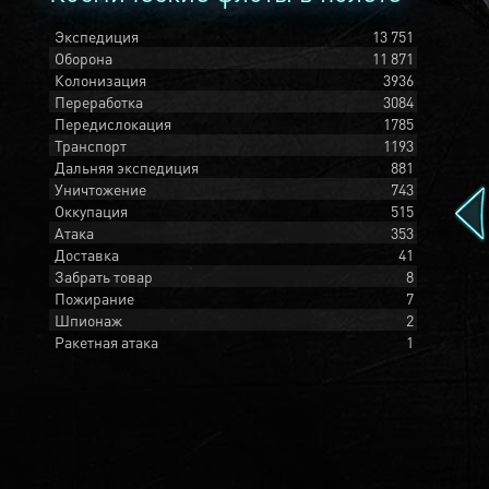
Экспедиция
13 751
Оборона
11 871
Колонизация
3936
Переработка
3084
Передислокация
1785
Транспорт
1193
Дальняя экспедиция
881
Уничтожение
743
Оккупация
515
Атака
353
Доставка
41
Забрать товар
8
Пожирание
7
Шпионаж
2
Ракетная атака
1