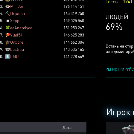
Тоссы - 1941
3.
👁️
Mr_Jor
196 114 151
4.
⛏️
Drjusha
165 319 750
КСЕРДЖ
5.
◽
Xepp
159 025 560
24%
6.
🍀
eeAnatolyee
151 950 267
7.
🏓
Vlad54
146 625 283
8.
🎓
OvCore
144 662 004
Встань на сто
9.
🐨
bastilia
143 535 165
или доминируй
0.
8️⃣
LMU
141 278 669
РЕГИСТРИРУЙС
Игрок 
Дата