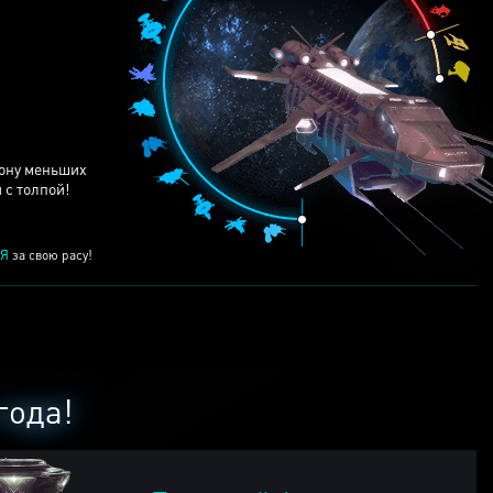
ЕЙ
рону меньших
 с толпой!
Я
за свою расу!
года!