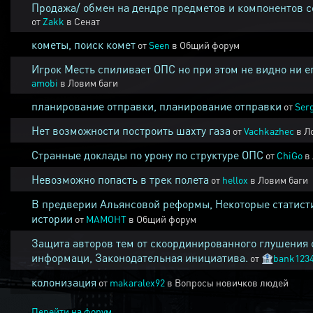
Продажа/ обмен на дендре предметов и компонентов 
от
Zakk
в
Сенат
кометы, поиск комет
от
Seen
в
Общий форум
Игрок Месть спиливает ОПС но при этом не видно ни е
amobi
в
Ловим баги
планирование отправки, планирование отправки
от
Ser
Нет возможности построить шахту газа
от
Vachkazhec
в
Л
Странные доклады по урону по структуре ОПС
от
ChiGo
в
Невозможно попасть в трек полета
от
hellox
в
Ловим баги
В предверии Альянсовой реформы, Некоторые статист
истории
от
MAMOHT
в
Общий форум
Защита авторов тем от скоординированного глушения 
информаци, Законодательная инициатива.
от
🏦
bank123
колонизация
от
makaralex92
в
Вопросы новичков людей
Перейти на форум