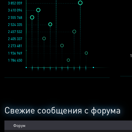
3 852 059
3 410 094
2 555 768
2 524 335
2 457 532
2 405 337
2 273 481
1 936 969
1
1 784 450
Свежие сообщения с форума
Форум