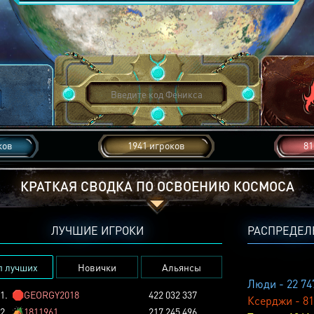
ков
1941 игроков
81
КРАТКАЯ СВОДКА ПО ОСВОЕНИЮ КОСМОСА
ЛУЧШИЕ ИГРОКИ
РАСПРЕДЕЛ
п лучших
Новички
Альянсы
Люди - 22 74
1.
🛑
GEORGY2018
422 032 337
Ксерджи - 81
2.
🏕️
1811961
217 245 496