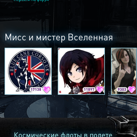
Мисс и мистер Вселенная
17138
11897
9303
Космические флоты в полете