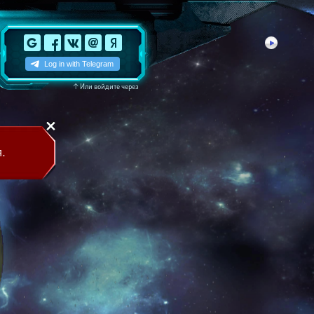
↑
Или войдите через
.