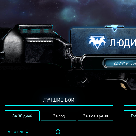
22 747 игро
ЛУЧШИЕ БОИ
За 30 дней
За год
За все время
То
5 137 020