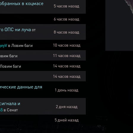
собранных в коцмасе
5 часов назад
6 часов назад
го ОПС ни луча
от
8 часов назад
10 часов назад
geyV
в
Ловим баги
11 часов назад
овим баги
14 часов назад
Ловим баги
14 часов назад
ические данные для
1 день назад
сигнала и
2 дня назад
45
в
Сенат
5 дней назад