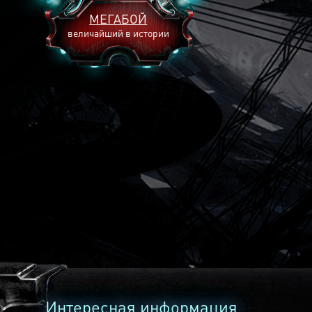
МЕГАБОЙ
величайший в истории
2893
2269
2240
Интересная информация