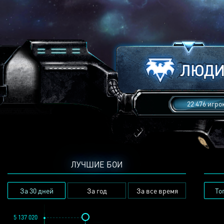
22 476 игро
ЛУЧШИЕ БОИ
За 30 дней
За год
За все время
То
5 137 020