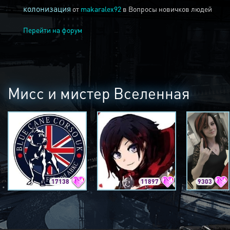
колонизация
от
makaralex92
в
Вопросы новичков людей
Перейти на форум
Мисс и мистер Вселенная
17138
11897
9303