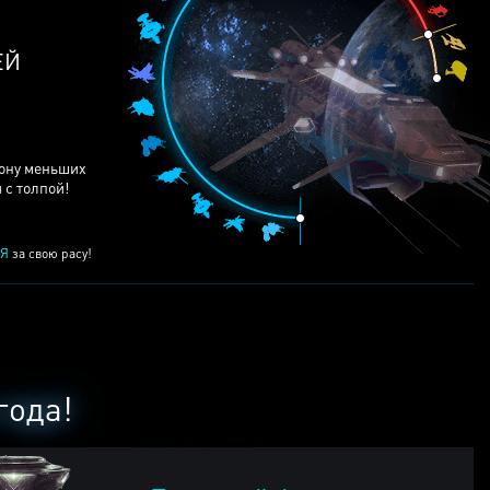
ЕЙ
рону меньших
 с толпой!
Я
за свою расу!
года!