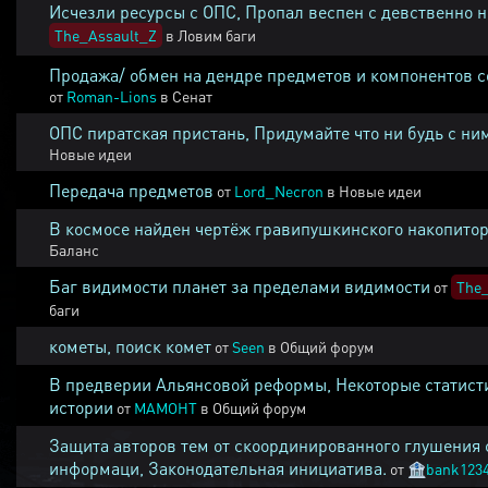
Исчезли ресурсы с ОПС, Пропал веспен с девственно 
The_Assault_Z
в
Ловим баги
Продажа/ обмен на дендре предметов и компонентов 
от
Roman-Lions
в
Сенат
ОПС пиратская пристань, Придумайте что ни будь с ни
Новые идеи
Передача предметов
от
Lord_Necron
в
Новые идеи
В космосе найден чертёж гравипушкинского накопитор
Баланс
Баг видимости планет за пределами видимости
от
The_
баги
кометы, поиск комет
от
Seen
в
Общий форум
В предверии Альянсовой реформы, Некоторые статист
истории
от
MAMOHT
в
Общий форум
Защита авторов тем от скоординированного глушения 
информаци, Законодательная инициатива.
от
🏦
bank123