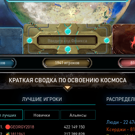
ков
1941 игроков
81
КРАТКАЯ СВОДКА ПО ОСВОЕНИЮ КОСМОСА
ЛУЧШИЕ ИГРОКИ
РАСПРЕДЕЛ
п лучших
Новички
Альянсы
Люди - 22 47
1.
🛑
GEORGY2018
422 149 150
Ксерджи - 81
2.
🏕️
1811961
217 289 828