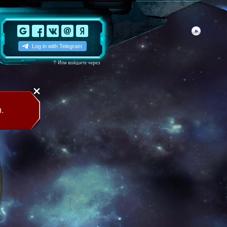
↑
Или войдите через
.