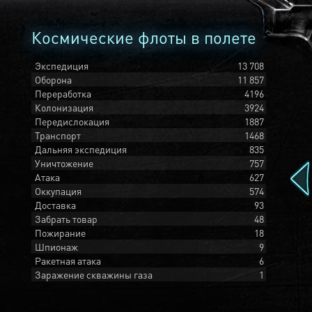
Космические флоты в полете
Экспедиция
13 708
Оборона
11 857
Переработка
4196
Колонизация
3924
Передислокация
1887
Транспорт
1468
Дальняя экспедиция
835
Уничтожение
757
Атака
627
Оккупация
574
Доставка
93
Забрать товар
48
Пожирание
18
Шпионаж
9
Ракетная атака
6
Заражение скважины газа
1