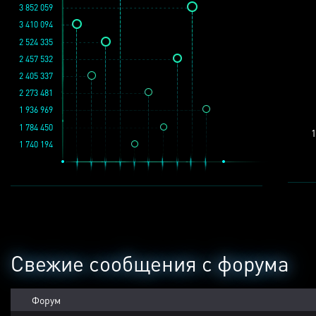
3 852 059
3 410 094
2 524 335
2 457 532
2 405 337
2 273 481
1 936 969
1 784 450
1
1 740 194
Свежие сообщения с форума
Форум