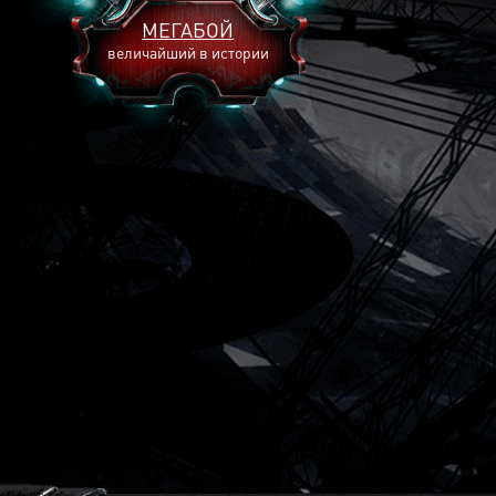
МЕГАБОЙ
величайший в истории
2893
2269
2240