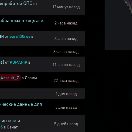
непробитой ОПС
от
12 минут назад
собранных в коцмасе
2 часа назад
ми
от
Surs138rus
в
3 часа назад
8 часов назад
а!
от
KOMAPIK
в
11 часов назад
Assault_Z
в
Ловим
22 часа назад
2 дня назад
ические данные для
3 дня назад
сигнала и
5 дней назад
45
в
Сенат