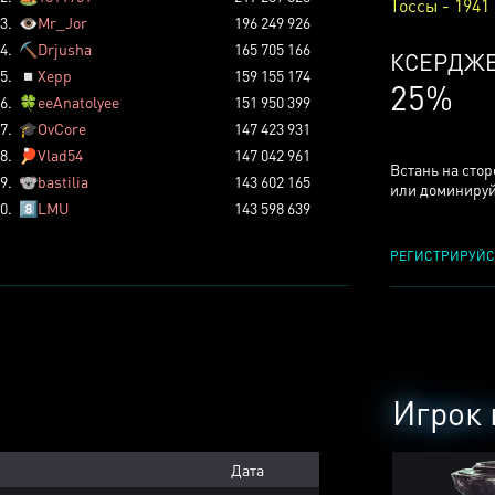
Тоссы - 1941
3.
👁️
Mr_Jor
196 249 926
4.
⛏️
Drjusha
165 705 166
КСЕРДЖ
5.
◽
Xepp
159 155 174
25%
6.
🍀
eeAnatolyee
151 950 399
7.
🎓
OvCore
147 423 931
8.
🏓
Vlad54
147 042 961
Встань на сто
9.
🐨
bastilia
143 602 165
или доминируй
0.
8️⃣
LMU
143 598 639
РЕГИСТРИРУЙС
Игрок 
Дата