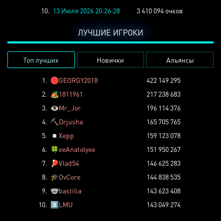
10.
13 Июля 2026 20:26:28
3 410 094 очков
ЛУЧШИЕ ИГРОКИ
Топ лучших
Новички
Альянсы
1.
🛑
GEORGY2018
422 149 295
2.
🏕️
1811961
217 238 683
3.
👁️
Mr_Jor
196 114 376
4.
⛏️
Drjusha
165 705 765
5.
◽
Xepp
159 123 078
6.
🍀
eeAnatolyee
151 950 267
7.
🏓
Vlad54
146 625 283
8.
🎓
OvCore
144 838 535
9.
🐨
bastilia
143 623 408
10.
8️⃣
LMU
143 049 274