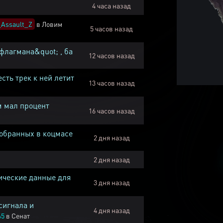
4 часа назад
Assault_Z
в
Ловим
5 часов назад
флагмана&quot; , ба
12 часов назад
есть трек к ней летит
13 часов назад
м мал процент
16 часов назад
собранных в коцмасе
2 дня назад
2 дня назад
ические данные для
3 дня назад
сигнала и
4 дня назад
45
в
Сенат