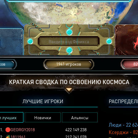
ков
1941 игроков
82
КРАТКАЯ СВОДКА ПО ОСВОЕНИЮ КОСМОСА
ЛУЧШИЕ ИГРОКИ
РАСПРЕДЕЛ
п лучших
Новички
Альянсы
Люди - 22 62
1.
🛑
GEORGY2018
422 149 238
Ксерджи - 82
2.
🏕️
1811961
217 241 078