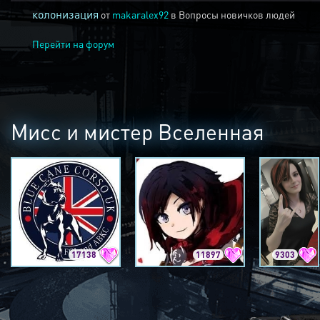
колонизация
от
makaralex92
в
Вопросы новичков людей
Перейти на форум
Мисс и мистер Вселенная
17138
11897
9303