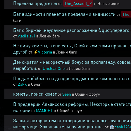
Передача предметов
от
The_Assault_Z
в
Новые идеи
Баг видимости планет за пределами видимости
от
The_
баги
Баг с биржей ,неудачное расположение &quot;первого 
от
vladislav1
в
Ловим баги
Не вижу кометы, а они есть , Слой с кометами пропал , 
другой
от
⚡
Victoria
в
Ловим баги
Демократия - некоректный бонус за пропаганду, совсе
выработки.
от
UncleanOne
в
Ловим баги
Продажа/ обмен на дендре предметов и компонентов 
от
Zakk
в
Сенат
кометы, поиск комет
от
Seen
в
Общий форум
В предверии Альянсовой реформы, Некоторые статист
истории
от
MAMOHT
в
Общий форум
Защита авторов тем от скоординированного глушения 
информаци, Законодательная инициатива.
от
🏦
bank123