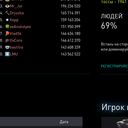
Тоссы - 1941
3.
👁️
Mr_Jor
196 236 520
4.
⛏️
Drjusha
165 714 391
КСЕРДЖ
5.
◽
Xepp
159 163 204
25%
6.
🍀
eeAnatolyee
151 950 399
7.
🏓
Vlad54
146 634 180
8.
🎓
OvCore
146 612 370
Встань на сто
9.
🐨
bastilia
143 608 339
или доминируй
0.
8️⃣
LMU
143 562 522
РЕГИСТРИРУЙС
Игрок 
Дата