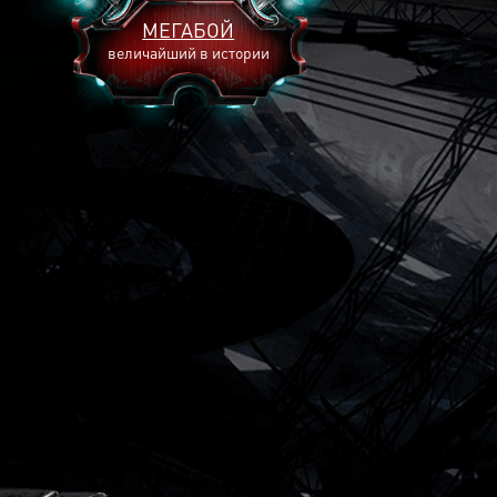
МЕГАБОЙ
величайший в истории
2893
2269
2240