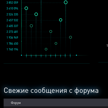
3 852 059
3 410 094
2 524 335
2 457 532
2 405 337
2 273 481
1 936 969
1 784 450
1
1 740 194
Свежие сообщения с форума
Форум