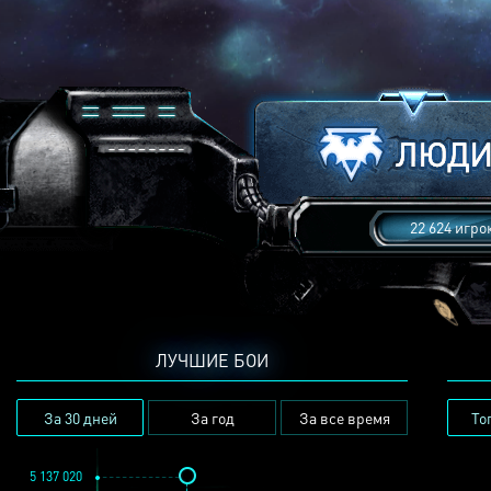
22 624 игро
ЛУЧШИЕ БОИ
За 30 дней
За год
За все время
То
5 137 020