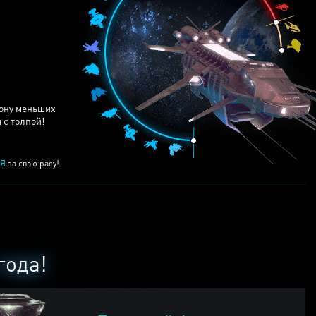
ЕЙ
рону меньших
 с толпой!
Я
за свою расу!
года!