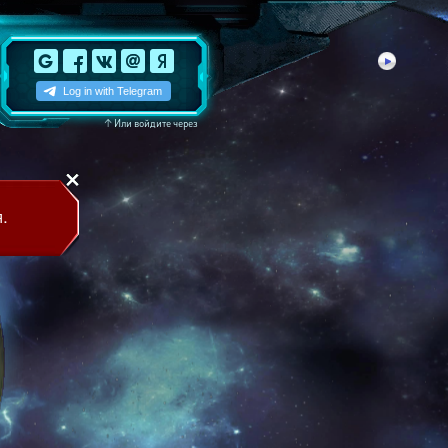
↑
Или войдите через
.