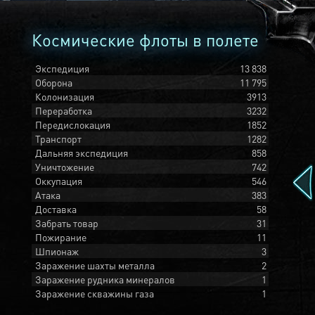
Космические флоты в полете
Экспедиция
13 838
Оборона
11 795
Колонизация
3913
Переработка
3232
Передислокация
1852
Транспорт
1282
Дальняя экспедиция
858
Уничтожение
742
Оккупация
546
Атака
383
Доставка
58
Забрать товар
31
Пожирание
11
Шпионаж
3
Заражение шахты металла
2
Заражение рудника минералов
1
Заражение скважины газа
1