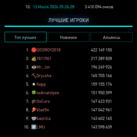
10.
13 Июля 2026 20:26:28
3 410 094 очков
ЛУЧШИЕ ИГРОКИ
Топ лучших
Новички
Альянсы
1.
🛑
GEORGY2018
422 149 150
2.
🏕️
1811961
217 289 828
3.
👁️
Mr_Jor
196 249 926
4.
⛏️
Drjusha
165 705 166
5.
◽
Xepp
159 155 174
6.
🍀
eeAnatolyee
151 950 399
7.
🎓
OvCore
147 423 931
8.
🏓
Vlad54
147 042 961
9.
🐨
bastilia
143 602 165
10.
8️⃣
LMU
143 598 639