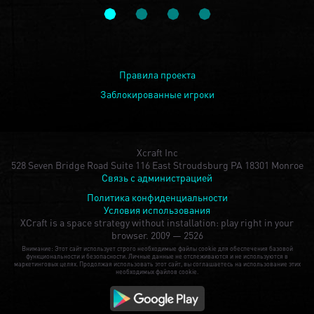
Правила проекта
Заблокированные игроки
Xcraft Inc
528 Seven Bridge Road Suite 116 East Stroudsburg PA 18301 Monroe
Связь с администрацией
Политика конфиденциальности
Условия использования
XCraft is a space strategy without installation: play right in your
browser.
2009 — 2526
Внимание: Этот сайт использует строго необходимые файлы cookie для обеспечения базовой
функциональности и безопасности. Личные данные не отслеживаются и не используются в
маркетинговых целях. Продолжая использовать этот сайт, вы соглашаетесь на использование этих
необходимых файлов cookie.