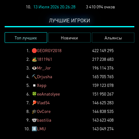
10.
13 Июля 2026 20:26:28
3 410 094 очков
ЛУЧШИЕ ИГРОКИ
Топ лучших
Новички
Альянсы
1.
🛑
GEORGY2018
422 149 295
2.
🏕️
1811961
217 238 683
3.
👁️
Mr_Jor
196 114 376
4.
⛏️
Drjusha
165 705 765
5.
◽
Xepp
159 123 078
6.
🍀
eeAnatolyee
151 950 267
7.
🏓
Vlad54
146 625 283
8.
🎓
OvCore
144 838 535
9.
🐨
bastilia
143 623 408
10.
8️⃣
LMU
143 049 274