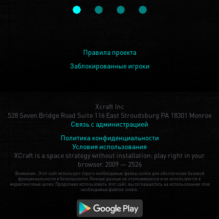
Правила проекта
Заблокированные игроки
Xcraft Inc
528 Seven Bridge Road Suite 116 East Stroudsburg PA 18301 Monroe
Связь с администрацией
Политика конфиденциальности
Условия использования
XCraft is a space strategy without installation: play right in your
browser.
2009 — 2526
Внимание: Этот сайт использует строго необходимые файлы cookie для обеспечения базовой
функциональности и безопасности. Личные данные не отслеживаются и не используются в
маркетинговых целях. Продолжая использовать этот сайт, вы соглашаетесь на использование этих
необходимых файлов cookie.