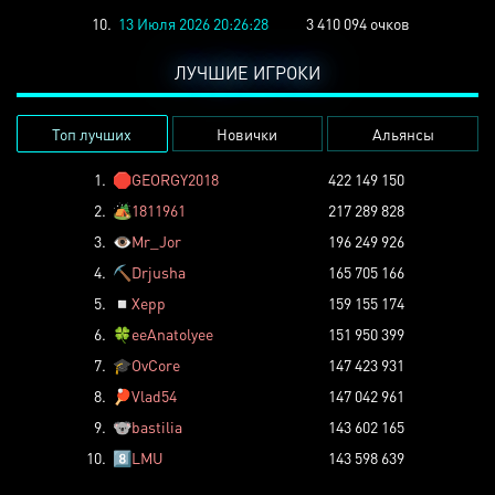
10.
13 Июля 2026 20:26:28
3 410 094 очков
ЛУЧШИЕ ИГРОКИ
Топ лучших
Новички
Альянсы
1.
🛑
GEORGY2018
422 149 150
2.
🏕️
1811961
217 289 828
3.
👁️
Mr_Jor
196 249 926
4.
⛏️
Drjusha
165 705 166
5.
◽
Xepp
159 155 174
6.
🍀
eeAnatolyee
151 950 399
7.
🎓
OvCore
147 423 931
8.
🏓
Vlad54
147 042 961
9.
🐨
bastilia
143 602 165
10.
8️⃣
LMU
143 598 639