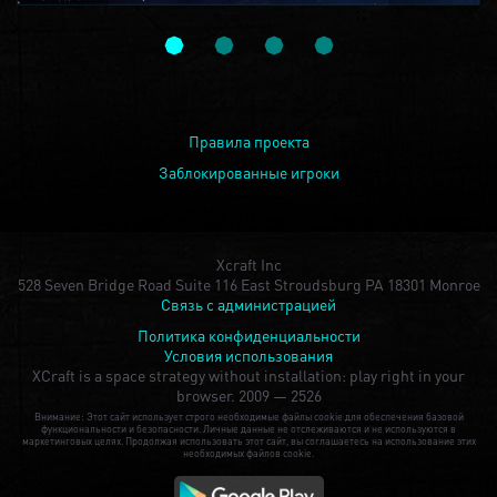
Правила проекта
Заблокированные игроки
Xcraft Inc
528 Seven Bridge Road Suite 116 East Stroudsburg PA 18301 Monroe
Связь с администрацией
Политика конфиденциальности
Условия использования
XCraft is a space strategy without installation: play right in your
browser.
2009 — 2526
Внимание: Этот сайт использует строго необходимые файлы cookie для обеспечения базовой
функциональности и безопасности. Личные данные не отслеживаются и не используются в
маркетинговых целях. Продолжая использовать этот сайт, вы соглашаетесь на использование этих
необходимых файлов cookie.