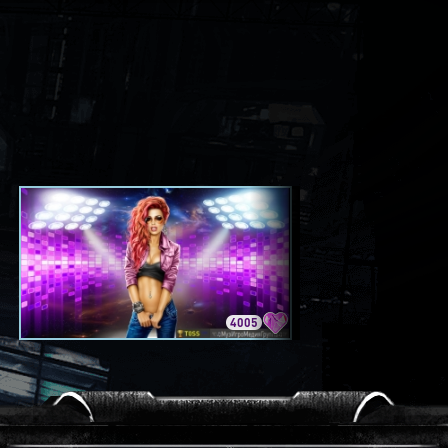
4005
3420