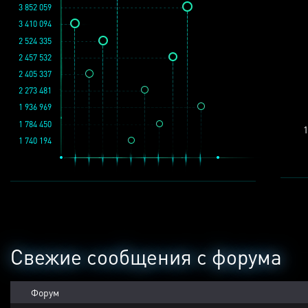
3 852 059
3 410 094
2 524 335
2 457 532
2 405 337
2 273 481
1 936 969
1 784 450
1
1 740 194
Свежие сообщения с форума
Форум