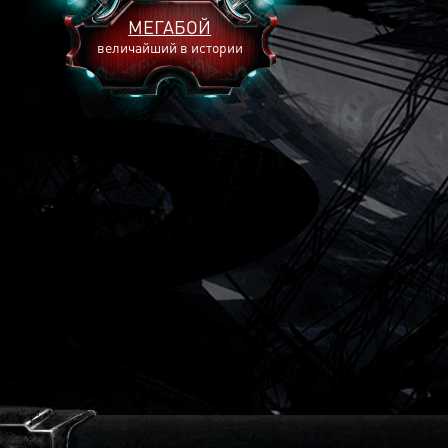
МЕГАБОЙ
величайший в истории
2893
2269
2240