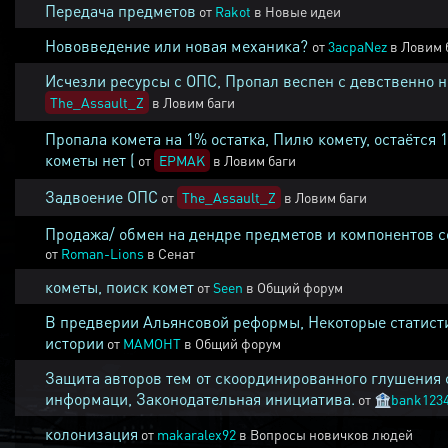
Передача предметов
от
Rakot
в
Новые идеи
Нововведение или новая механика?
от
3acpaNez
в
Ловим 
Исчезли ресурсы с ОПС, Пропал веспен с девственно 
The_Assault_Z
в
Ловим баги
Пропала комета на 1% остатка, Пилю комету, остаётся 
кометы нет (
от
EPMAK
в
Ловим баги
Задвоение ОПС
от
The_Assault_Z
в
Ловим баги
Продажа/ обмен на дендре предметов и компонентов 
от
Roman-Lions
в
Сенат
кометы, поиск комет
от
Seen
в
Общий форум
В предверии Альянсовой реформы, Некоторые статист
истории
от
MAMOHT
в
Общий форум
Защита авторов тем от скоординированного глушения 
информаци, Законодательная инициатива.
от
🏦
bank123
колонизация
от
makaralex92
в
Вопросы новичков людей