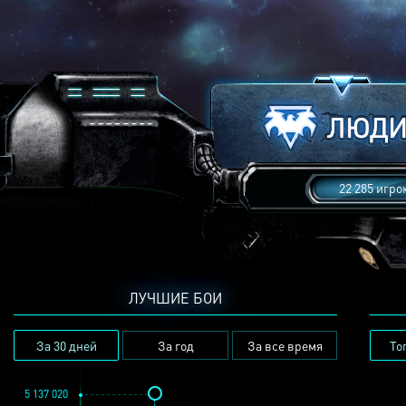
22 285 игро
ЛУЧШИЕ БОИ
За 30 дней
За год
За все время
То
5 137 020