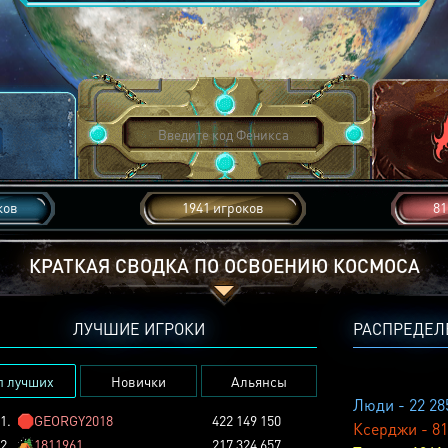
ков
1941 игроков
81
КРАТКАЯ СВОДКА ПО ОСВОЕНИЮ КОСМОСА
ЛУЧШИЕ ИГРОКИ
РАСПРЕДЕЛ
п лучших
Новички
Альянсы
Люди - 22 28
1.
🛑
GEORGY2018
422 149 150
Ксерджи - 81
2.
🏕️
1811961
217 324 657