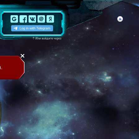
↑
Или войдите через
.