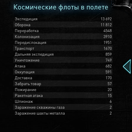
Космические флоты в полете
Экспедиция
13 692
Оборона
11 812
Переработка
4548
Колонизация
3910
Передислокация
1951
Транспорт
1670
Дальняя экспедиция
859
Уничтожение
749
Атака
682
Оккупация
591
Доставка
170
Забрать товар
57
Пожирание
20
Ракетная атака
15
Шпионаж
6
Заражение скважины газа
2
Заражение шахты металла
2