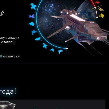
ЕЙ
рону меньших
 с толпой!
Я
за свою расу!
года!