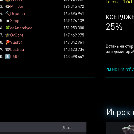
Тоссы - 1941
3.
👁️
Mr_Jor
196 315 472
4.
⛏️
Drjusha
165 695 941
КСЕРДЖ
5.
◽
Xepp
159 176 139
25%
6.
🍀
eeAnatolyee
151 953 300
7.
🎓
OvCore
147 469 975
8.
🏓
Vlad54
147 042 961
Встань на сто
9.
🐨
bastilia
143 620 734
или доминируй
0.
8️⃣
LMU
143 598 667
РЕГИСТРИРУЙС
Игрок 
Дата