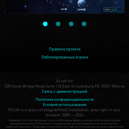
Правила проекта
Заблокированные игроки
Xcraft Inc
528 Seven Bridge Road Suite 116 East Stroudsburg PA 18301 Monroe
Связь с администрацией
Политика конфиденциальности
Условия использования
XCraft is a space strategy without installation: play right in your
browser.
2009 — 2526
Внимание: Этот сайт использует строго необходимые файлы cookie для обеспечения базовой
функциональности и безопасности. Личные данные не отслеживаются и не используются в
маркетинговых целях. Продолжая использовать этот сайт, вы соглашаетесь на использование этих