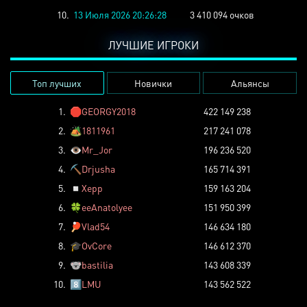
10.
13 Июля 2026 20:26:28
3 410 094 очков
ЛУЧШИЕ ИГРОКИ
Топ лучших
Новички
Альянсы
1.
🛑
GEORGY2018
422 149 238
2.
🏕️
1811961
217 241 078
3.
👁️
Mr_Jor
196 236 520
4.
⛏️
Drjusha
165 714 391
5.
◽
Xepp
159 163 204
6.
🍀
eeAnatolyee
151 950 399
7.
🏓
Vlad54
146 634 180
8.
🎓
OvCore
146 612 370
9.
🐨
bastilia
143 608 339
10.
8️⃣
LMU
143 562 522