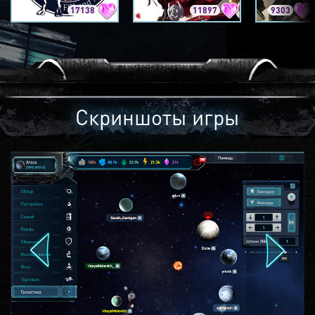
17138
11897
9303
Скриншоты игры