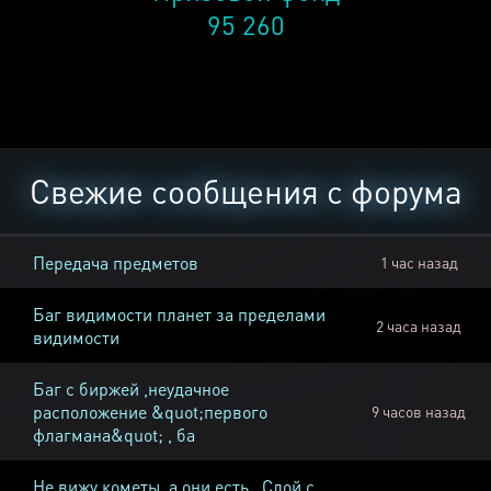
95 260
Свежие сообщения с форума
Передача предметов
1 час назад
Баг видимости планет за пределами
2 часа назад
видимости
Баг с биржей ,неудачное
расположение &quot;первого
9 часов назад
флагмана&quot; , ба
Не вижу кометы, а они есть , Слой с