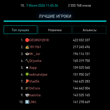
10.
7 Июля 2026 11:45:36
2 555 768 очков
ЛУЧШИЕ ИГРОКИ
Топ лучших
Новички
Альянсы
1.
🛑
GEORGY2018
422 032 337
2.
🏕️
1811961
217 245 496
3.
👁️
Mr_Jor
196 114 151
4.
⛏️
Drjusha
165 319 750
5.
◽
Xepp
159 025 560
6.
🍀
eeAnatolyee
151 950 267
7.
🏓
Vlad54
146 625 283
8.
🎓
OvCore
144 662 004
9.
🐨
bastilia
143 535 165
10.
8️⃣
LMU
141 278 669