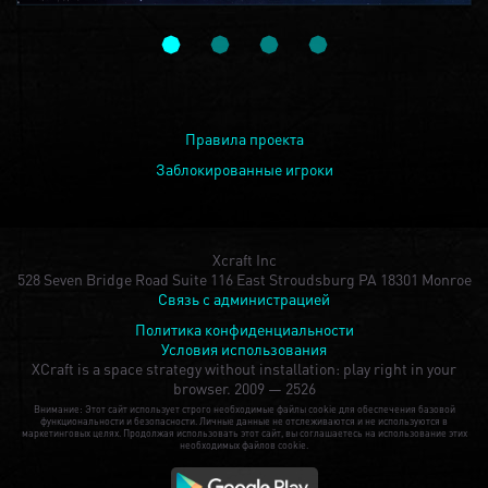
Правила проекта
Заблокированные игроки
Xcraft Inc
528 Seven Bridge Road Suite 116 East Stroudsburg PA 18301 Monroe
Связь с администрацией
Политика конфиденциальности
Условия использования
XCraft is a space strategy without installation: play right in your
browser.
2009 — 2526
Внимание: Этот сайт использует строго необходимые файлы cookie для обеспечения базовой
функциональности и безопасности. Личные данные не отслеживаются и не используются в
маркетинговых целях. Продолжая использовать этот сайт, вы соглашаетесь на использование этих
необходимых файлов cookie.