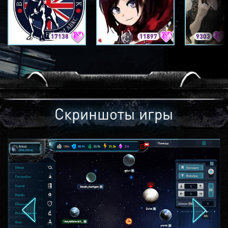
17138
11897
9303
Скриншоты игры