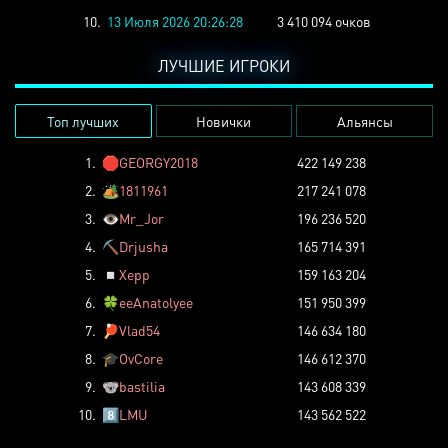
10.
13 Июля 2026 20:26:28
3 410 094 очков
ЛУЧШИЕ ИГРОКИ
Топ лучших
Новички
Альянсы
1.
🛑
GEORGY2018
422 149 238
2.
🏕️
1811961
217 241 078
3.
👁️
Mr_Jor
196 236 520
4.
⛏️
Drjusha
165 714 391
5.
◽
Xepp
159 163 204
6.
🍀
eeAnatolyee
151 950 399
7.
🏓
Vlad54
146 634 180
8.
🎓
OvCore
146 612 370
9.
🐨
bastilia
143 608 339
10.
8️⃣
LMU
143 562 522