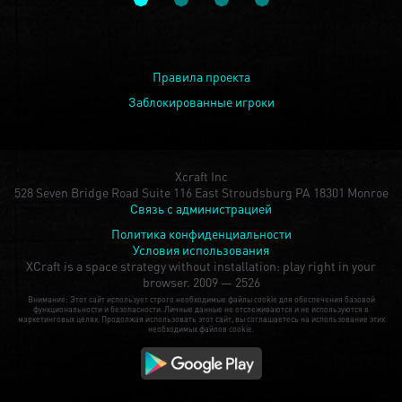
Правила проекта
Заблокированные игроки
Xcraft Inc
528 Seven Bridge Road Suite 116 East Stroudsburg PA 18301 Monroe
Связь с администрацией
Политика конфиденциальности
Условия использования
XCraft is a space strategy without installation: play right in your
browser.
2009 — 2526
Внимание: Этот сайт использует строго необходимые файлы cookie для обеспечения базовой
функциональности и безопасности. Личные данные не отслеживаются и не используются в
маркетинговых целях. Продолжая использовать этот сайт, вы соглашаетесь на использование этих
необходимых файлов cookie.