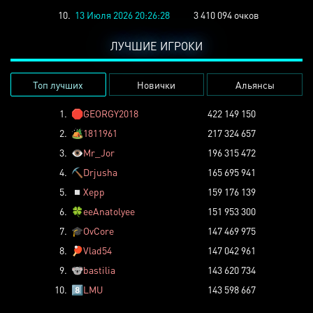
10.
13 Июля 2026 20:26:28
3 410 094 очков
ЛУЧШИЕ ИГРОКИ
Топ лучших
Новички
Альянсы
1.
🛑
GEORGY2018
422 149 150
2.
🏕️
1811961
217 324 657
3.
👁️
Mr_Jor
196 315 472
4.
⛏️
Drjusha
165 695 941
5.
◽
Xepp
159 176 139
6.
🍀
eeAnatolyee
151 953 300
7.
🎓
OvCore
147 469 975
8.
🏓
Vlad54
147 042 961
9.
🐨
bastilia
143 620 734
10.
8️⃣
LMU
143 598 667