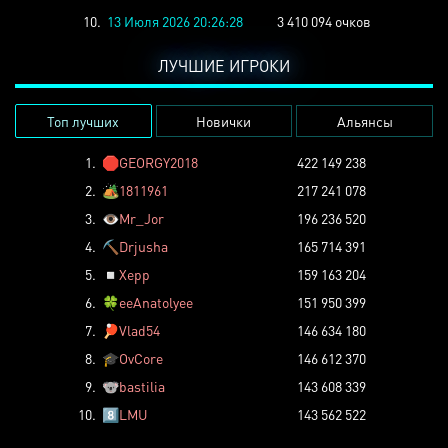
10.
13 Июля 2026 20:26:28
3 410 094 очков
ЛУЧШИЕ ИГРОКИ
Топ лучших
Новички
Альянсы
1.
🛑
GEORGY2018
422 149 238
2.
🏕️
1811961
217 241 078
3.
👁️
Mr_Jor
196 236 520
4.
⛏️
Drjusha
165 714 391
5.
◽
Xepp
159 163 204
6.
🍀
eeAnatolyee
151 950 399
7.
🏓
Vlad54
146 634 180
8.
🎓
OvCore
146 612 370
9.
🐨
bastilia
143 608 339
10.
8️⃣
LMU
143 562 522