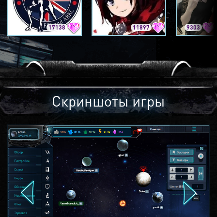
17138
11897
9303
Скриншоты игры