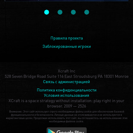
Правила проекта
Заблокированные игроки
Xcraft Inc
528 Seven Bridge Road Suite 116 East Stroudsburg PA 18301 Monroe
Связь с администрацией
Политика конфиденциальности
Условия использования
XCraft is a space strategy without installation: play right in your
browser.
2009 — 2526
Внимание: Этот сайт использует строго необходимые файлы cookie для обеспечения базовой
функциональности и безопасности. Личные данные не отслеживаются и не используются в
маркетинговых целях. Продолжая использовать этот сайт, вы соглашаетесь на использование этих
необходимых файлов cookie.