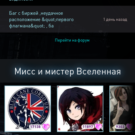
Баг с биржей ,неудачное
расположение &quot;первого
1 день назад
флагмана&quot; , ба
Перейти на форум
Мисс и мистер Вселенная
17138
11897
9303