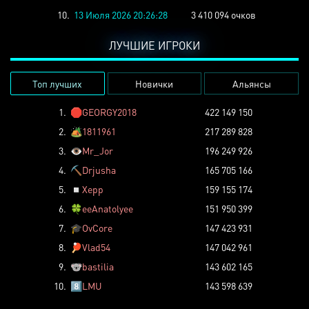
10.
13 Июля 2026 20:26:28
3 410 094 очков
ЛУЧШИЕ ИГРОКИ
Топ лучших
Новички
Альянсы
1.
🛑
GEORGY2018
422 149 150
2.
🏕️
1811961
217 289 828
3.
👁️
Mr_Jor
196 249 926
4.
⛏️
Drjusha
165 705 166
5.
◽
Xepp
159 155 174
6.
🍀
eeAnatolyee
151 950 399
7.
🎓
OvCore
147 423 931
8.
🏓
Vlad54
147 042 961
9.
🐨
bastilia
143 602 165
10.
8️⃣
LMU
143 598 639