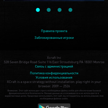
Правила проекта
Заблокированные игроки
Xcraft Inc
528 Seven Bridge Road Suite 116 East Stroudsburg PA 18301 Monroe
Связь с администрацией
Политика конфиденциальности
Условия использования
XCraft is a space strategy without installation: play right in your
browser.
2009 — 2526
Внимание: Этот сайт использует строго необходимые файлы cookie для обеспечения базовой
функциональности и безопасности. Личные данные не отслеживаются и не используются в
маркетинговых целях. Продолжая использовать этот сайт, вы соглашаетесь на использование этих
необходимых файлов cookie.