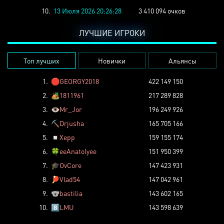
10.
13 Июля 2026 20:26:28
3 410 094 очков
ЛУЧШИЕ ИГРОКИ
Топ лучших
Новички
Альянсы
1.
🛑
GEORGY2018
422 149 150
2.
🏕️
1811961
217 289 828
3.
👁️
Mr_Jor
196 249 926
4.
⛏️
Drjusha
165 705 166
5.
◽
Xepp
159 155 174
6.
🍀
eeAnatolyee
151 950 399
7.
🎓
OvCore
147 423 931
8.
🏓
Vlad54
147 042 961
9.
🐨
bastilia
143 602 165
10.
8️⃣
LMU
143 598 639