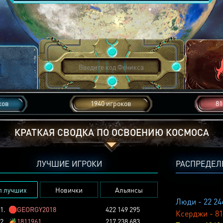
ков
1940 игроков
81
КРАТКАЯ СВОДКА ПО ОСВОЕНИЮ КОСМОСА
ЛУЧШИЕ ИГРОКИ
РАСПРЕДЕЛ
п лучших
Новички
Альянсы
Люди - 22 24
1.
🛑
GEORGY2018
422 149 295
Ксерджи - 81
2.
🏕️
1811961
217 238 683