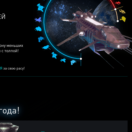
ЕЙ
рону меньших
 с толпой!
Я
за свою расу!
года!