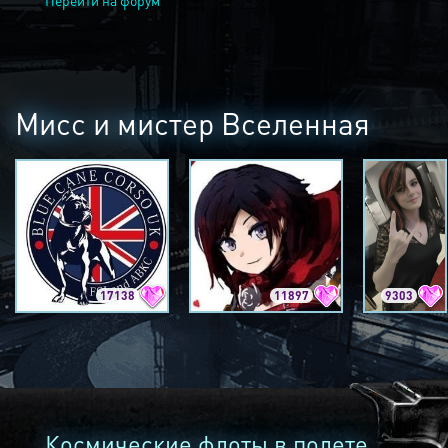
Перейти на форум
Мисс и мистер Вселенная
17138
11897
9303
Космические флоты в полете