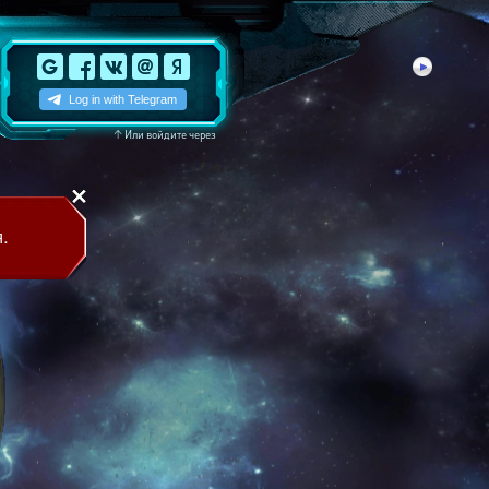
↑
Или войдите через
.