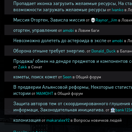
Пропадает иконка загрузить желаемые ресурсы, На ста
возможности загружать желаемые ресурсы
от
Ivanko
в
Ло
Миссия Отортен, Зависла миссия
от
💀
Raynor_Jim
в
Ловим
отортен, управление
от
amobi
в
Ловим баги
Невозможно долететь до астероида в экспе
от
amobi
в
Ло
Оборона отныне требует энергию.
от
Donald_Duck
в
Балан
Продажа/ обмен на дендре предметов и компонентов 
от
Zakk
в
Сенат
кометы, поиск комет
от
Seen
в
Общий форум
В предверии Альянсовой реформы, Некоторые статист
истории
от
MAMOHT
в
Общий форум
Защита авторов тем от скоординированного глушения 
информаци, Законодательная инициатива.
от
🏦
bank123
колонизация
от
makaralex92
в
Вопросы новичков людей