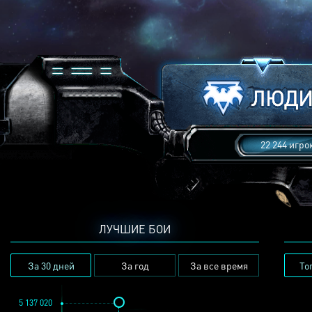
22 244 игро
ЛУЧШИЕ БОИ
За 30 дней
За год
За все время
То
5 137 020