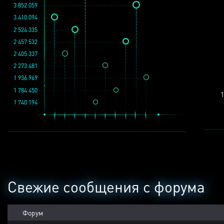
3 852 059
3 410 094
2 524 335
2 457 532
2 405 337
2 273 481
1 936 969
1 784 450
1
1 740 194
Свежие сообщения с форума
Форум