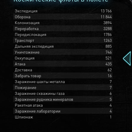
Экспедиция
13 766
Оборона
11 844
Колонизация
3894
Переработка
3288
Передислокация
1786
Транспорт
1263
Дальняя экспедиция
885
Уничтожение
746
Оккупация
521
Атака
435
Доставка
62
Забрать товар
16
Заражение шахты металла
7
Пожирание
7
Заражение скважины газа
6
Заражение рудника минералов
5
Ракетная атака
4
Заражение лаборатории
4
Шпионаж
1