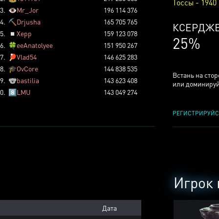
Тоссы - 1940
3.
👁️
Mr_Jor
196 114 376
4.
⛏️
Drjusha
165 705 765
КСЕРДЖ
5.
◽
Xepp
159 123 078
25%
6.
🍀
eeAnatolyee
151 950 267
7.
🏓
Vlad54
146 625 283
8.
🎓
OvCore
144 838 535
Встань на сто
9.
🐨
bastilia
143 623 408
или доминируй
0.
8️⃣
LMU
143 049 274
РЕГИСТРИРУЙС
Игрок 
Дата