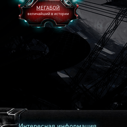
МЕГАБОЙ
величайший в истории
2893
2269
2240
Интересная информация