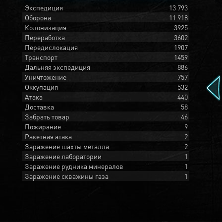
Экспедиция
13 793
Оборона
11 918
Колонизация
3925
Переработка
3602
Передислокация
1907
Транспорт
1459
Дальняя экспедиция
886
Уничтожение
757
Оккупация
532
Атака
440
Доставка
58
Забрать товар
46
Пожирание
9
Ракетная атака
2
Заражение шахты металла
2
Заражение лаборатории
1
Заражение рудника минералов
1
Заражение скважины газа
1