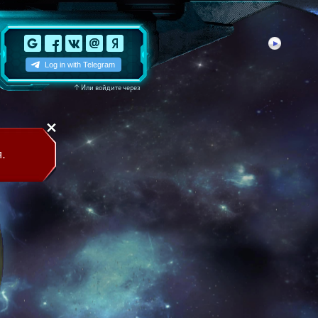
↑
Или войдите через
.