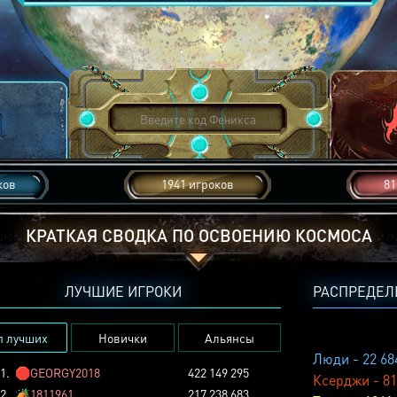
ков
1941 игроков
81
КРАТКАЯ СВОДКА ПО ОСВОЕНИЮ КОСМОСА
ЛУЧШИЕ ИГРОКИ
РАСПРЕДЕЛ
п лучших
Новички
Альянсы
Люди - 22 68
1.
🛑
GEORGY2018
422 149 295
Ксерджи - 81
2.
🏕️
1811961
217 238 683