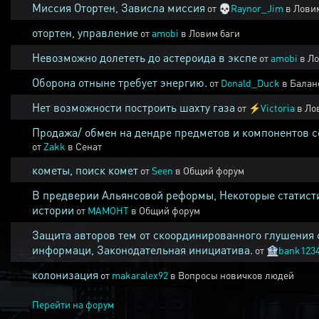
Миссия Отортен, Зависла миссия
от
💀
Raynor_Jim
в
Ловим
отортен, управление
от
amobi
в
Ловим баги
Невозможно долететь до астероида в экспе
от
amobi
в
Ло
Оборона отныне требует энергию.
от
Donald_Duck
в
Балан
Нет возможности построить шахту газа
от
⚡
Victoria
в
Ло
Продажа/ обмен на дендре предметов и компонентов 
от
Zakk
в
Сенат
кометы, поиск комет
от
Seen
в
Общий форум
В предверии Альянсовой реформы, Некоторые статист
истории
от
MAMOHT
в
Общий форум
Защита авторов тем от скоординированного глушения 
информаци, Законодательная инициатива.
от
🏦
bank123
колонизация
от
makaralex92
в
Вопросы новичков людей
Перейти на форум