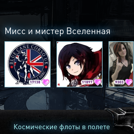
Мисс и мистер Вселенная
17138
11897
9303
Космические флоты в полете