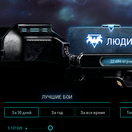
22 684 игро
ЛУЧШИЕ БОИ
За 30 дней
За год
За все время
То
5 137 020