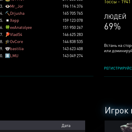
Тоссы - 1941
3.
👁️
Mr_Jor
196 114 376
4.
⛏️
Drjusha
165 705 765
КСЕРДЖ
5.
◽
Xepp
159 123 078
24%
6.
🍀
eeAnatolyee
151 950 267
7.
🏓
Vlad54
146 625 283
8.
🎓
OvCore
144 838 535
Встань на сто
9.
🐨
bastilia
143 623 408
или доминируй
0.
8️⃣
LMU
143 049 274
РЕГИСТРИРУЙС
Игрок 
Дата