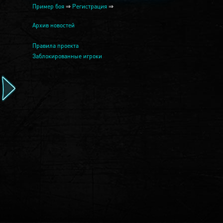
Пример боя
⇒
Регистрация
⇒
Архив новостей
Правила проекта
Заблокированные игроки