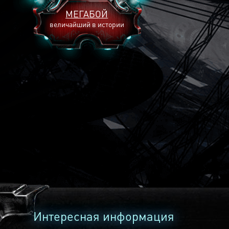
МЕГАБОЙ
величайший в истории
2893
2269
2240
Интересная информация