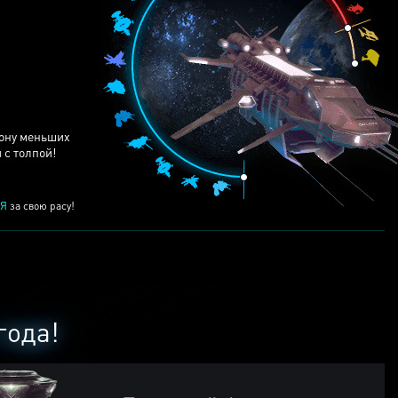
ЕЙ
рону меньших
 с толпой!
Я
за свою расу!
года!