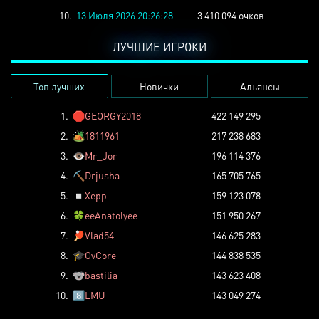
10.
13 Июля 2026 20:26:28
3 410 094 очков
ЛУЧШИЕ ИГРОКИ
Топ лучших
Новички
Альянсы
1.
🛑
GEORGY2018
422 149 295
2.
🏕️
1811961
217 238 683
3.
👁️
Mr_Jor
196 114 376
4.
⛏️
Drjusha
165 705 765
5.
◽
Xepp
159 123 078
6.
🍀
eeAnatolyee
151 950 267
7.
🏓
Vlad54
146 625 283
8.
🎓
OvCore
144 838 535
9.
🐨
bastilia
143 623 408
10.
8️⃣
LMU
143 049 274