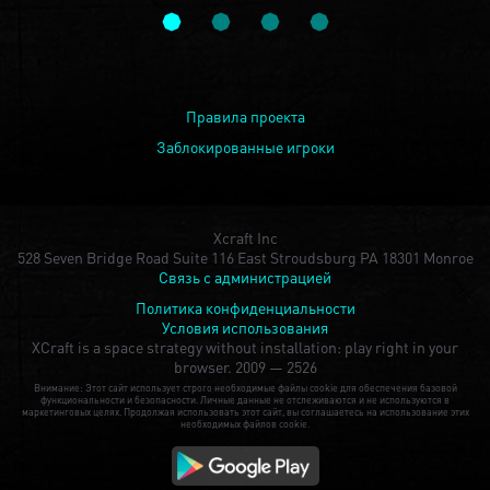
Правила проекта
Заблокированные игроки
Xcraft Inc
528 Seven Bridge Road Suite 116 East Stroudsburg PA 18301 Monroe
Связь с администрацией
Политика конфиденциальности
Условия использования
XCraft is a space strategy without installation: play right in your
browser.
2009 — 2526
Внимание: Этот сайт использует строго необходимые файлы cookie для обеспечения базовой
функциональности и безопасности. Личные данные не отслеживаются и не используются в
маркетинговых целях. Продолжая использовать этот сайт, вы соглашаетесь на использование этих
необходимых файлов cookie.