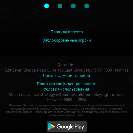
Правила проекта
Заблокированные игроки
Xcraft Inc
528 Seven Bridge Road Suite 116 East Stroudsburg PA 18301 Monroe
Связь с администрацией
Политика конфиденциальности
Условия использования
XCraft is a space strategy without installation: play right in your
browser.
2009 — 2526
Внимание: Этот сайт использует строго необходимые файлы cookie для обеспечения базовой
функциональности и безопасности. Личные данные не отслеживаются и не используются в
маркетинговых целях. Продолжая использовать этот сайт, вы соглашаетесь на использование этих
необходимых файлов cookie.