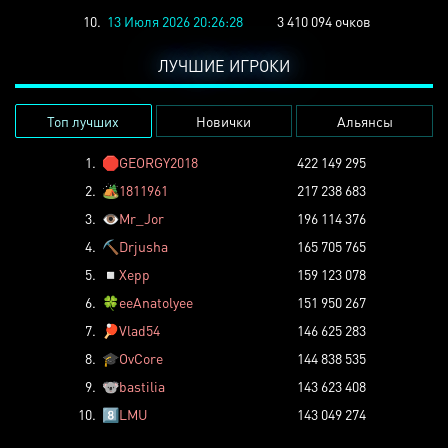
10.
13 Июля 2026 20:26:28
3 410 094 очков
ЛУЧШИЕ ИГРОКИ
Топ лучших
Новички
Альянсы
1.
🛑
GEORGY2018
422 149 295
2.
🏕️
1811961
217 238 683
3.
👁️
Mr_Jor
196 114 376
4.
⛏️
Drjusha
165 705 765
5.
◽
Xepp
159 123 078
6.
🍀
eeAnatolyee
151 950 267
7.
🏓
Vlad54
146 625 283
8.
🎓
OvCore
144 838 535
9.
🐨
bastilia
143 623 408
10.
8️⃣
LMU
143 049 274