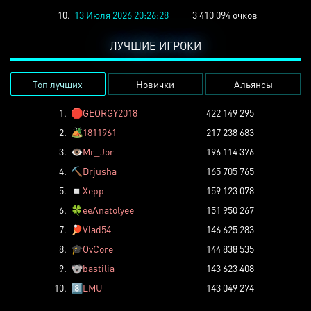
10.
13 Июля 2026 20:26:28
3 410 094 очков
ЛУЧШИЕ ИГРОКИ
Топ лучших
Новички
Альянсы
1.
🛑
GEORGY2018
422 149 295
2.
🏕️
1811961
217 238 683
3.
👁️
Mr_Jor
196 114 376
4.
⛏️
Drjusha
165 705 765
5.
◽
Xepp
159 123 078
6.
🍀
eeAnatolyee
151 950 267
7.
🏓
Vlad54
146 625 283
8.
🎓
OvCore
144 838 535
9.
🐨
bastilia
143 623 408
10.
8️⃣
LMU
143 049 274