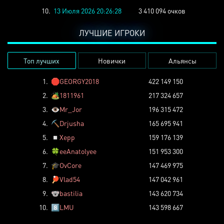
10.
13 Июля 2026 20:26:28
3 410 094 очков
ЛУЧШИЕ ИГРОКИ
Топ лучших
Новички
Альянсы
1.
🛑
GEORGY2018
422 149 150
2.
🏕️
1811961
217 324 657
3.
👁️
Mr_Jor
196 315 472
4.
⛏️
Drjusha
165 695 941
5.
◽
Xepp
159 176 139
6.
🍀
eeAnatolyee
151 953 300
7.
🎓
OvCore
147 469 975
8.
🏓
Vlad54
147 042 961
9.
🐨
bastilia
143 620 734
10.
8️⃣
LMU
143 598 667