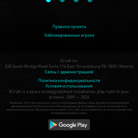
Правила проекта
Заблокированные игроки
Xcraft Inc
528 Seven Bridge Road Suite 116 East Stroudsburg PA 18301 Monroe
Связь с администрацией
Политика конфиденциальности
Условия использования
XCraft is a space strategy without installation: play right in your
browser.
2009 — 2526
Внимание: Этот сайт использует строго необходимые файлы cookie для обеспечения базовой
функциональности и безопасности. Личные данные не отслеживаются и не используются в
маркетинговых целях. Продолжая использовать этот сайт, вы соглашаетесь на использование этих
необходимых файлов cookie.