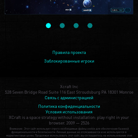
Правила проекта
Заблокированные игроки
Xcraft Inc
528 Seven Bridge Road Suite 116 East Stroudsburg PA 18301 Monroe
Связь с администрацией
Политика конфиденциальности
Условия использования
XCraft is a space strategy without installation: play right in your
browser.
2009 — 2526
Внимание: Этот сайт использует строго необходимые файлы cookie для обеспечения базовой
функциональности и безопасности. Личные данные не отслеживаются и не используются в
маркетинговых целях. Продолжая использовать этот сайт, вы соглашаетесь на использование этих