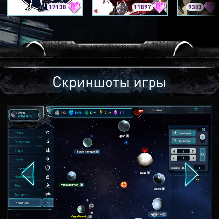
17138
11897
9303
Скриншоты игры