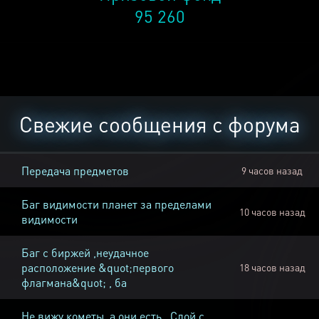
95 260
Свежие сообщения с форума
Передача предметов
9 часов назад
Баг видимости планет за пределами
10 часов назад
видимости
Баг с биржей ,неудачное
расположение &quot;первого
18 часов назад
флагмана&quot; , ба
Не вижу кометы, а они есть , Слой с