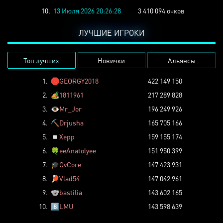
10.
13 Июля 2026 20:26:28
3 410 094 очков
ЛУЧШИЕ ИГРОКИ
Топ лучших
Новички
Альянсы
1.
🛑
GEORGY2018
422 149 150
2.
🏕️
1811961
217 289 828
3.
👁️
Mr_Jor
196 249 926
4.
⛏️
Drjusha
165 705 166
5.
◽
Xepp
159 155 174
6.
🍀
eeAnatolyee
151 950 399
7.
🎓
OvCore
147 423 931
8.
🏓
Vlad54
147 042 961
9.
🐨
bastilia
143 602 165
10.
8️⃣
LMU
143 598 639