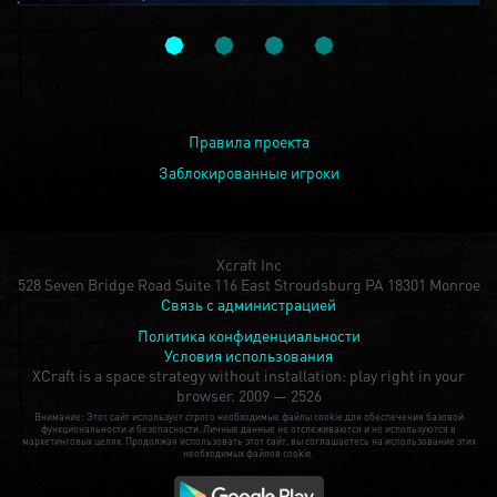
Правила проекта
Заблокированные игроки
Xcraft Inc
528 Seven Bridge Road Suite 116 East Stroudsburg PA 18301 Monroe
Связь с администрацией
Политика конфиденциальности
Условия использования
XCraft is a space strategy without installation: play right in your
browser.
2009 — 2526
Внимание: Этот сайт использует строго необходимые файлы cookie для обеспечения базовой
функциональности и безопасности. Личные данные не отслеживаются и не используются в
маркетинговых целях. Продолжая использовать этот сайт, вы соглашаетесь на использование этих
необходимых файлов cookie.