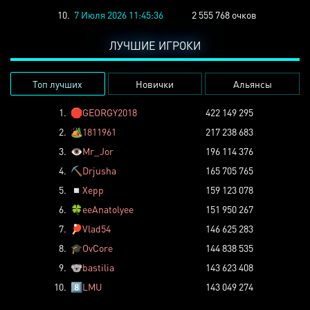
10.
7 Июля 2026 11:45:36
2 555 768 очков
ЛУЧШИЕ ИГРОКИ
Топ лучших
Новички
Альянсы
1.
🛑
GEORGY2018
422 149 295
2.
🏕️
1811961
217 238 683
3.
👁️
Mr_Jor
196 114 376
4.
⛏️
Drjusha
165 705 765
5.
◽
Xepp
159 123 078
6.
🍀
eeAnatolyee
151 950 267
7.
🏓
Vlad54
146 625 283
8.
🎓
OvCore
144 838 535
9.
🐨
bastilia
143 623 408
10.
8️⃣
LMU
143 049 274