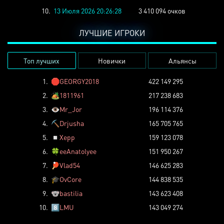
10.
13 Июля 2026 20:26:28
3 410 094 очков
ЛУЧШИЕ ИГРОКИ
Топ лучших
Новички
Альянсы
1.
🛑
GEORGY2018
422 149 295
2.
🏕️
1811961
217 238 683
3.
👁️
Mr_Jor
196 114 376
4.
⛏️
Drjusha
165 705 765
5.
◽
Xepp
159 123 078
6.
🍀
eeAnatolyee
151 950 267
7.
🏓
Vlad54
146 625 283
8.
🎓
OvCore
144 838 535
9.
🐨
bastilia
143 623 408
10.
8️⃣
LMU
143 049 274