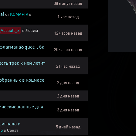
38 минут назад
а!
от
KOMAPIK
в
1 час назад
Assault_Z
в
Ловим
12 часов назад
флагмана&quot; , ба
20 часов назад
есть трек к ней летит
21 час назад
собранных в коцмасе
2 дня назад
2 дня назад
ические данные для
3 дня назад
сигнала и
5 дней назад
45
в
Сенат