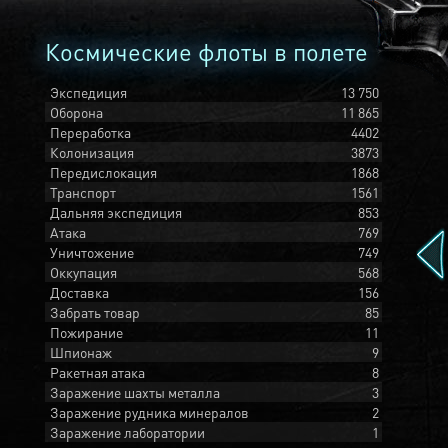
Космические флоты в полете
Экспедиция
13 750
Оборона
11 865
Переработка
4402
Колонизация
3873
Передислокация
1868
Транспорт
1561
Дальняя экспедиция
853
Атака
769
Уничтожение
749
Оккупация
568
Доставка
156
Забрать товар
85
Пожирание
11
Шпионаж
9
Ракетная атака
8
Заражение шахты металла
3
Заражение рудника минералов
2
Заражение лаборатории
1