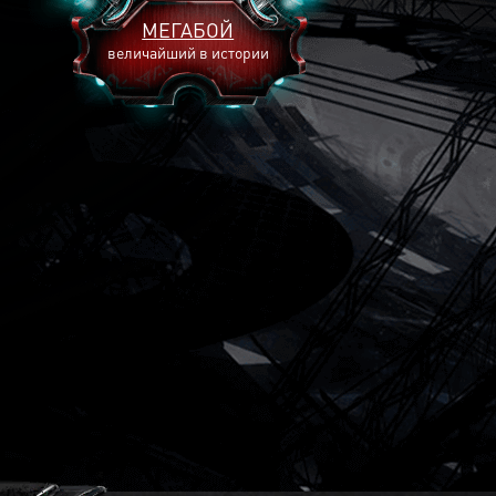
МЕГАБОЙ
величайший в истории
2893
2269
2240