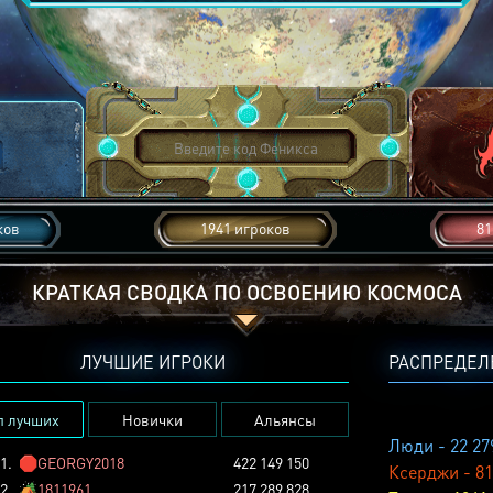
ков
1941 игроков
81
КРАТКАЯ СВОДКА ПО ОСВОЕНИЮ КОСМОСА
ЛУЧШИЕ ИГРОКИ
РАСПРЕДЕЛ
п лучших
Новички
Альянсы
Люди - 22 27
1.
🛑
GEORGY2018
422 149 150
Ксерджи - 81
2.
🏕️
1811961
217 289 828