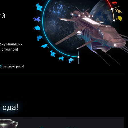
ЕЙ
рону меньших
 с толпой!
Я
за свою расу!
года!