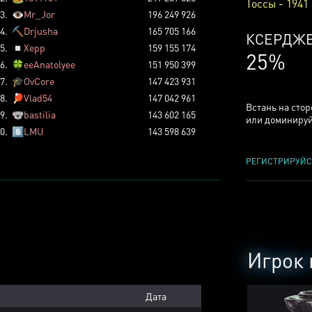
Тоссы - 1941
3.
👁️
Mr_Jor
196 249 926
4.
⛏️
Drjusha
165 705 166
КСЕРДЖ
5.
◽
Xepp
159 155 174
25%
6.
🍀
eeAnatolyee
151 950 399
7.
🎓
OvCore
147 423 931
8.
🏓
Vlad54
147 042 961
Встань на сто
9.
🐨
bastilia
143 602 165
или доминируй
0.
8️⃣
LMU
143 598 639
РЕГИСТРИРУЙС
Игрок 
Дата