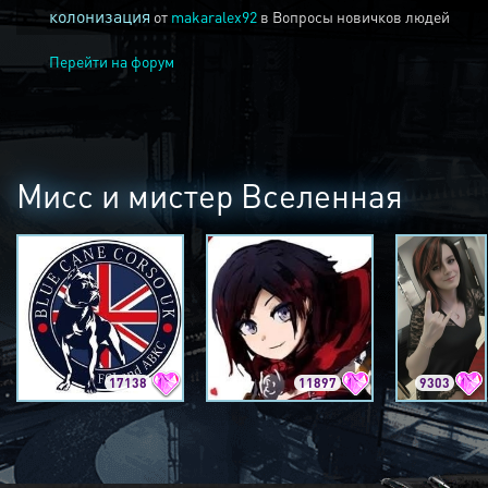
колонизация
от
makaralex92
в
Вопросы новичков людей
Перейти на форум
Мисс и мистер Вселенная
17138
11897
9303