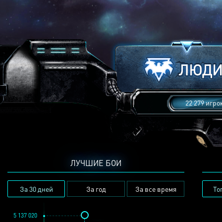
22 279 игро
ЛУЧШИЕ БОИ
За 30 дней
За год
За все время
То
5 137 020