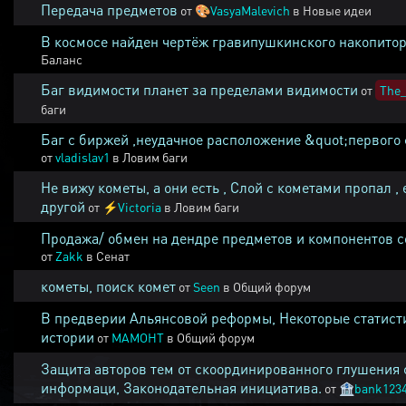
Передача предметов
от
🎨
VasyaMalevich
в
Новые идеи
В космосе найден чертёж гравипушкинского накопитор
Баланс
Баг видимости планет за пределами видимости
от
The_
баги
Баг с биржей ,неудачное расположение &quot;первого 
от
vladislav1
в
Ловим баги
Не вижу кометы, а они есть , Слой с кометами пропал , 
другой
от
⚡
Victoria
в
Ловим баги
Продажа/ обмен на дендре предметов и компонентов 
от
Zakk
в
Сенат
кометы, поиск комет
от
Seen
в
Общий форум
В предверии Альянсовой реформы, Некоторые статист
истории
от
MAMOHT
в
Общий форум
Защита авторов тем от скоординированного глушения 
информаци, Законодательная инициатива.
от
🏦
bank123