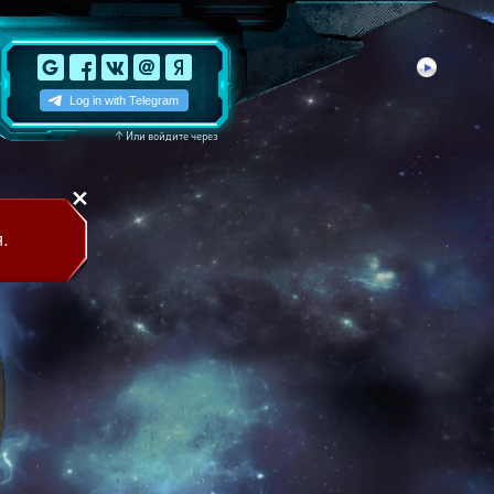
↑
Или войдите через
.