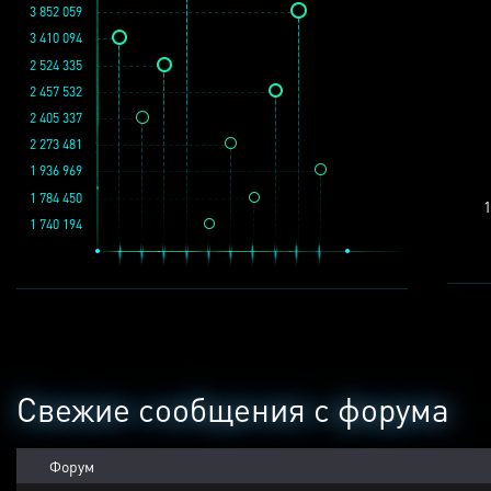
3 852 059
3 410 094
2 524 335
2 457 532
2 405 337
2 273 481
1 936 969
1 784 450
1
1 740 194
Свежие сообщения с форума
Форум