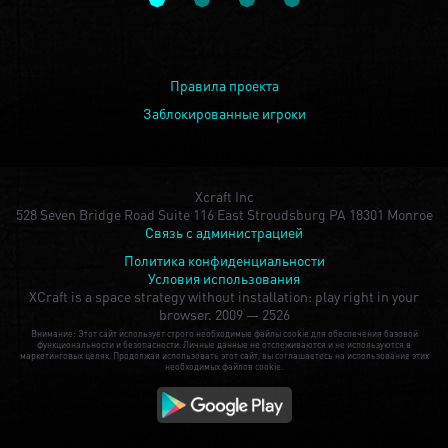
Правила проекта
Заблокированные игроки
Xcraft Inc
528 Seven Bridge Road Suite 116 East Stroudsburg PA 18301 Monroe
Связь с администрацией
Политика конфиденциальности
Условия использования
XCraft is a space strategy without installation: play right in your
browser.
2009 — 2526
Внимание: Этот сайт использует строго необходимые файлы cookie для обеспечения базовой
функциональности и безопасности. Личные данные не отслеживаются и не используются в
маркетинговых целях. Продолжая использовать этот сайт, вы соглашаетесь на использование этих
необходимых файлов cookie.