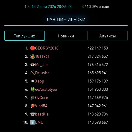
10.
13 Июля 2026 20:26:28
3 410 094 очков
ЛУЧШИЕ ИГРОКИ
Топ лучших
Новички
Альянсы
1.
🛑
GEORGY2018
422 149 150
2.
🏕️
1811961
217 324 657
3.
👁️
Mr_Jor
196 315 472
4.
⛏️
Drjusha
165 695 941
5.
◽
Xepp
159 176 139
6.
🍀
eeAnatolyee
151 953 300
7.
🎓
OvCore
147 469 975
8.
🏓
Vlad54
147 042 961
9.
🐨
bastilia
143 620 734
10.
8️⃣
LMU
143 598 667