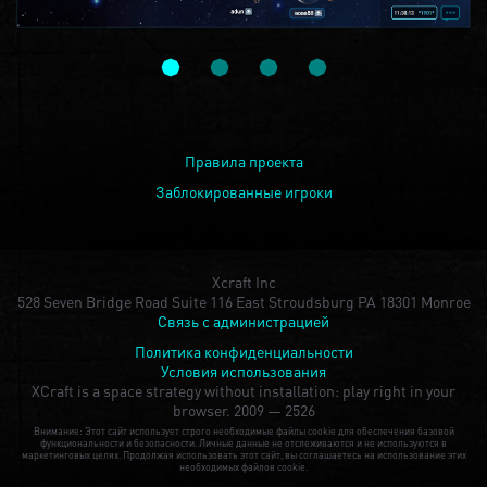
Правила проекта
Заблокированные игроки
Xcraft Inc
528 Seven Bridge Road Suite 116 East Stroudsburg PA 18301 Monroe
Связь с администрацией
Политика конфиденциальности
Условия использования
XCraft is a space strategy without installation: play right in your
browser.
2009 — 2526
Внимание: Этот сайт использует строго необходимые файлы cookie для обеспечения базовой
функциональности и безопасности. Личные данные не отслеживаются и не используются в
маркетинговых целях. Продолжая использовать этот сайт, вы соглашаетесь на использование этих
необходимых файлов cookie.