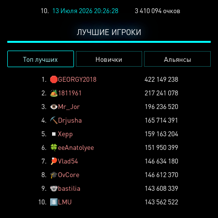
10.
13 Июля 2026 20:26:28
3 410 094 очков
ЛУЧШИЕ ИГРОКИ
Топ лучших
Новички
Альянсы
1.
🛑
GEORGY2018
422 149 238
2.
🏕️
1811961
217 241 078
3.
👁️
Mr_Jor
196 236 520
4.
⛏️
Drjusha
165 714 391
5.
◽
Xepp
159 163 204
6.
🍀
eeAnatolyee
151 950 399
7.
🏓
Vlad54
146 634 180
8.
🎓
OvCore
146 612 370
9.
🐨
bastilia
143 608 339
10.
8️⃣
LMU
143 562 522