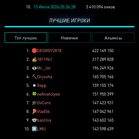
10.
13 Июля 2026 20:26:28
3 410 094 очков
ЛУЧШИЕ ИГРОКИ
Топ лучших
Новички
Альянсы
1.
🛑
GEORGY2018
422 149 150
2.
🏕️
1811961
217 289 828
3.
👁️
Mr_Jor
196 249 926
4.
⛏️
Drjusha
165 705 166
5.
◽
Xepp
159 155 174
6.
🍀
eeAnatolyee
151 950 399
7.
🎓
OvCore
147 423 931
8.
🏓
Vlad54
147 042 961
9.
🐨
bastilia
143 602 165
10.
8️⃣
LMU
143 598 639