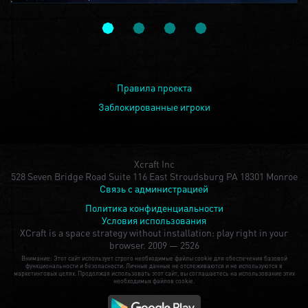
Правила проекта
Заблокированные игроки
Xcraft Inc
528 Seven Bridge Road Suite 116 East Stroudsburg PA 18301 Monroe
Связь с администрацией
Политика конфиденциальности
Условия использования
XCraft is a space strategy without installation: play right in your
browser.
2009 — 2526
Внимание: Этот сайт использует строго необходимые файлы cookie для обеспечения базовой
функциональности и безопасности. Личные данные не отслеживаются и не используются в
маркетинговых целях. Продолжая использовать этот сайт, вы соглашаетесь на использование этих
необходимых файлов cookie.