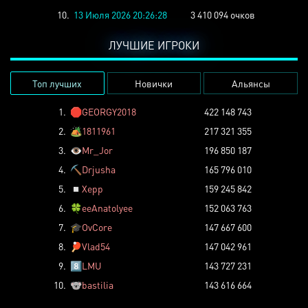
10.
13 Июля 2026 20:26:28
3 410 094 очков
ЛУЧШИЕ ИГРОКИ
Топ лучших
Новички
Альянсы
1.
🛑
GEORGY2018
422 148 743
2.
🏕️
1811961
217 321 355
3.
👁️
Mr_Jor
196 850 187
4.
⛏️
Drjusha
165 796 010
5.
◽
Xepp
159 245 842
6.
🍀
eeAnatolyee
152 063 763
7.
🎓
OvCore
147 667 600
8.
🏓
Vlad54
147 042 961
9.
8️⃣
LMU
143 727 231
10.
🐨
bastilia
143 616 664