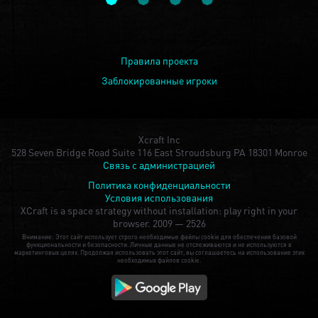
Правила проекта
Заблокированные игроки
Xcraft Inc
528 Seven Bridge Road Suite 116 East Stroudsburg PA 18301 Monroe
Связь с администрацией
Политика конфиденциальности
Условия использования
XCraft is a space strategy without installation: play right in your
browser.
2009 — 2526
Внимание: Этот сайт использует строго необходимые файлы cookie для обеспечения базовой
функциональности и безопасности. Личные данные не отслеживаются и не используются в
маркетинговых целях. Продолжая использовать этот сайт, вы соглашаетесь на использование этих
необходимых файлов cookie.