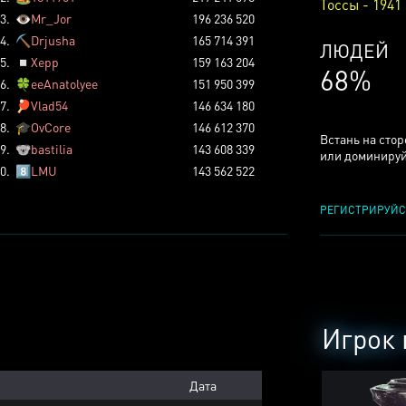
Тоссы - 1941
3.
👁️
Mr_Jor
196 236 520
4.
⛏️
Drjusha
165 714 391
КСЕРДЖ
5.
◽
Xepp
159 163 204
25%
6.
🍀
eeAnatolyee
151 950 399
7.
🏓
Vlad54
146 634 180
8.
🎓
OvCore
146 612 370
Встань на сто
9.
🐨
bastilia
143 608 339
или доминируй
0.
8️⃣
LMU
143 562 522
РЕГИСТРИРУЙС
Игрок 
Дата