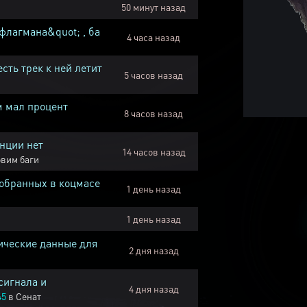
50 минут назад
флагмана&quot; , ба
4 часа назад
есть трек к ней летит
5 часов назад
м мал процент
8 часов назад
нции нет
14 часов назад
вим баги
собранных в коцмасе
1 день назад
1 день назад
ические данные для
2 дня назад
сигнала и
4 дня назад
45
в
Сенат