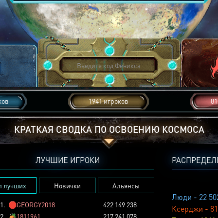
ков
1941 игроков
81
КРАТКАЯ СВОДКА ПО ОСВОЕНИЮ КОСМОСА
ЛУЧШИЕ ИГРОКИ
РАСПРЕДЕЛ
п лучших
Новички
Альянсы
Люди - 22 50
1.
🛑
GEORGY2018
422 149 238
Ксерджи - 81
2.
🏕️
1811961
217 241 078