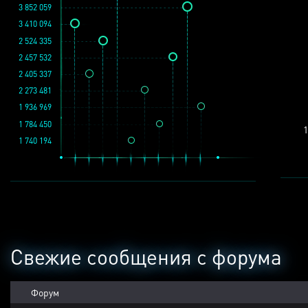
3 852 059
3 410 094
2 524 335
2 457 532
2 405 337
2 273 481
1 936 969
1 784 450
1
1 740 194
Свежие сообщения с форума
Форум