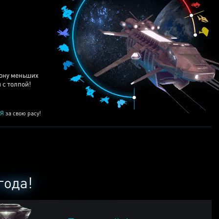
ЕЙ
рону меньших
 с толпой!
Я
за свою расу!
года!