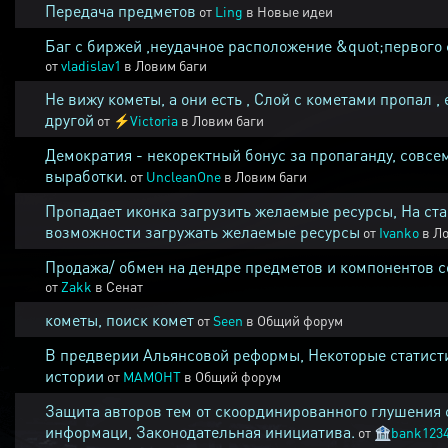
Передача предметов
от
Ling
в
Новые идеи
Баг с биржей ,неудачное расположение &quot;первого 
от
vladislav1
в
Ловим баги
Не вижу кометы, а они есть , Слой с кометами пропал , 
другой
от
⚡
Victoria
в
Ловим баги
Демократия - некоректный бонус за пропаганду, совсе
выработки.
от
UncleanOne
в
Ловим баги
Пропадает иконка загрузить желаемые ресурсы, На ста
возможности загружать желаемые ресурсы
от
Ivanko
в
Ло
Продажа/ обмен на дендре предметов и компонентов 
от
Zakk
в
Сенат
кометы, поиск комет
от
Seen
в
Общий форум
В предверии Альянсовой реформы, Некоторые статист
истории
от
MAMOHT
в
Общий форум
Защита авторов тем от скоординированного глушения 
информаци, Законодательная инициатива.
от
🏦
bank123