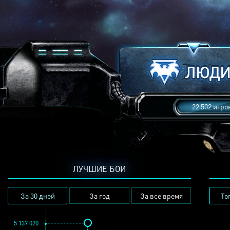
22 502 игро
ЛУЧШИЕ БОИ
За 30 дней
За год
За все время
То
5 137 020