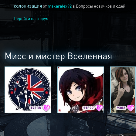
колонизация
от
makaralex92
в
Вопросы новичков людей
Перейти на форум
Мисс и мистер Вселенная
17138
11897
9303