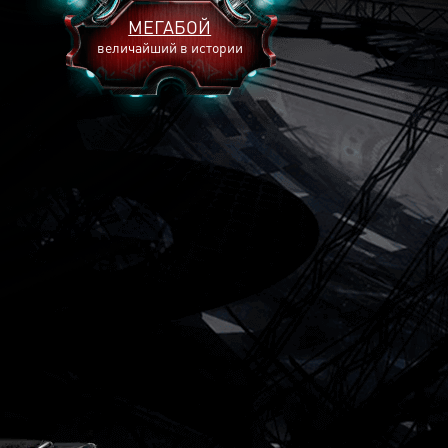
МЕГАБОЙ
величайший в истории
2893
2269
2240