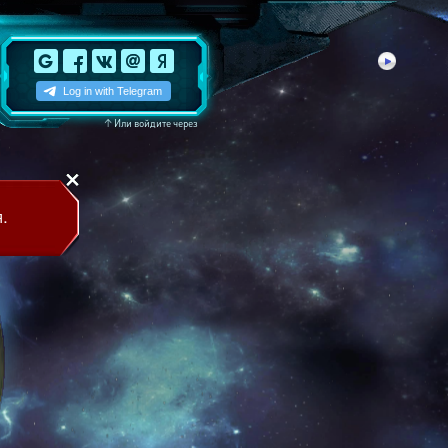
↑
Или войдите через
.