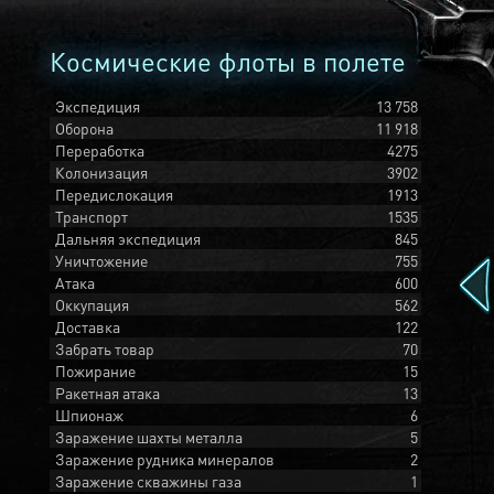
Космические флоты в полете
Экспедиция
13 758
Оборона
11 918
Переработка
4275
Колонизация
3902
Передислокация
1913
Транспорт
1535
Дальняя экспедиция
845
Уничтожение
755
Атака
600
Оккупация
562
Доставка
122
Забрать товар
70
Пожирание
15
Ракетная атака
13
Шпионаж
6
Заражение шахты металла
5
Заражение рудника минералов
2
Заражение скважины газа
1