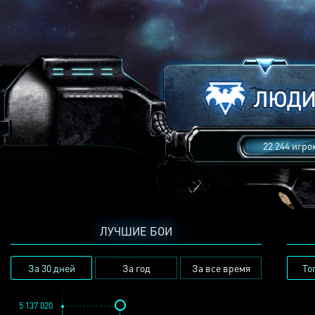
22 244 игро
ЛУЧШИЕ БОИ
За 30 дней
За год
За все время
То
5 137 020