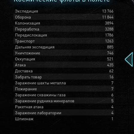
Экспедиция
13 766
Оборона
11 844
Колонизация
3894
Переработка
3288
Передислокация
1786
Транспорт
1263
Дальняя экспедиция
885
Уничтожение
746
Оккупация
521
Атака
435
Доставка
62
Забрать товар
16
Заражение шахты металла
7
Пожирание
7
Заражение скважины газа
6
Заражение рудника минералов
5
Ракетная атака
4
Заражение лаборатории
4
Шпионаж
1