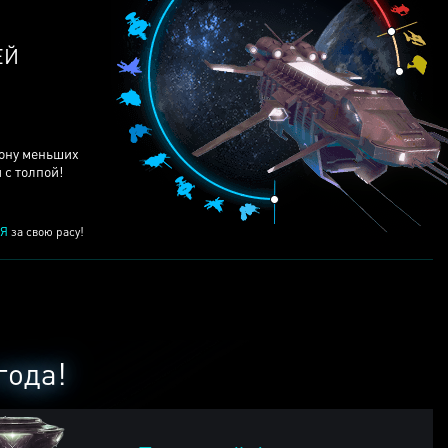
ЕЙ
рону меньших
 с толпой!
Я
за свою расу!
года!