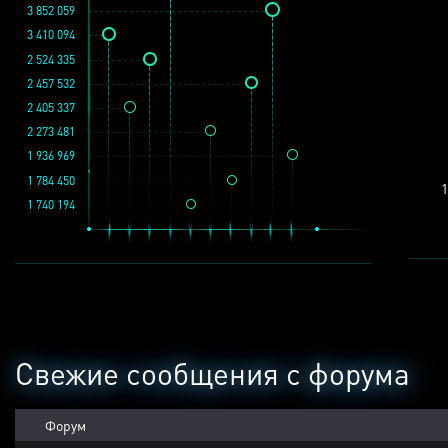
3 852 059
3 410 094
2 524 335
2 457 532
2 405 337
2 273 481
1 936 969
1 784 450
1
1 740 194
Свежие сообщения с форума
Форум