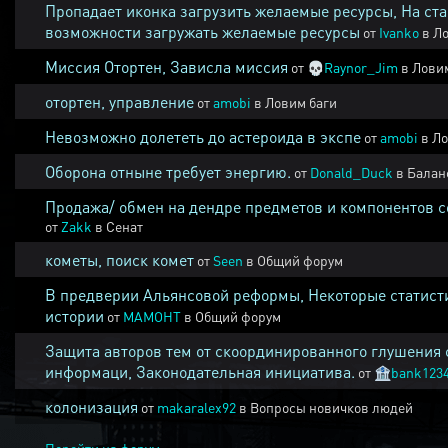
Пропадает иконка загрузить желаемые ресурсы, На ста
возможности загружать желаемые ресурсы
от
Ivanko
в
Ло
Миссия Отортен, Зависла миссия
от
💀
Raynor_Jim
в
Ловим
отортен, управление
от
amobi
в
Ловим баги
Невозможно долететь до астероида в экспе
от
amobi
в
Ло
Оборона отныне требует энергию.
от
Donald_Duck
в
Балан
Продажа/ обмен на дендре предметов и компонентов 
от
Zakk
в
Сенат
кометы, поиск комет
от
Seen
в
Общий форум
В предверии Альянсовой реформы, Некоторые статист
истории
от
MAMOHT
в
Общий форум
Защита авторов тем от скоординированного глушения 
информаци, Законодательная инициатива.
от
🏦
bank123
колонизация
от
makaralex92
в
Вопросы новичков людей