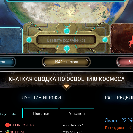
ков
1940 игроков
81
КРАТКАЯ СВОДКА ПО ОСВОЕНИЮ КОСМОСА
ЛУЧШИЕ ИГРОКИ
РАСПРЕДЕЛ
п лучших
Новички
Альянсы
Люди - 22 24
1.
🛑
GEORGY2018
422 149 295
Ксерджи - 81
2.
🏕️
1811961
217 238 683