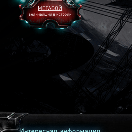
МЕГАБОЙ
величайший в истории
2893
2269
2240
Интересная информация