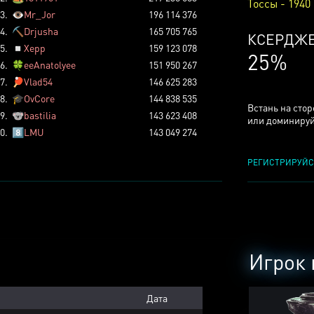
Тоссы - 1940
3.
👁️
Mr_Jor
196 114 376
4.
⛏️
Drjusha
165 705 765
КСЕРДЖ
5.
◽
Xepp
159 123 078
25%
6.
🍀
eeAnatolyee
151 950 267
7.
🏓
Vlad54
146 625 283
8.
🎓
OvCore
144 838 535
Встань на сто
9.
🐨
bastilia
143 623 408
или доминируй
0.
8️⃣
LMU
143 049 274
РЕГИСТРИРУЙС
Игрок 
Дата