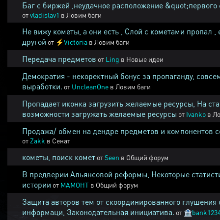
Баг с биржей ,неудачное расположение &quot;первого 
от
vladislav1
в
Ловим баги
Не вижу кометы, а они есть , Слой с кометами пропал , 
другой
от
⚡
Victoria
в
Ловим баги
Передача предметов
от
Ling
в
Новые идеи
Демократия - некоректный бонус за пропаганду, совсе
выработки.
от
UncleanOne
в
Ловим баги
Пропадает иконка загрузить желаемые ресурсы, На ста
возможности загружать желаемые ресурсы
от
Ivanko
в
Ло
Продажа/ обмен на дендре предметов и компонентов 
от
Zakk
в
Сенат
кометы, поиск комет
от
Seen
в
Общий форум
В предверии Альянсовой реформы, Некоторые статист
истории
от
MAMOHT
в
Общий форум
Защита авторов тем от скоординированного глушения 
информаци, Законодательная инициатива.
от
🏦
bank123