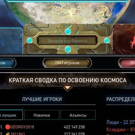
ков
1941 игроков
81
КРАТКАЯ СВОДКА ПО ОСВОЕНИЮ КОСМОСА
ЛУЧШИЕ ИГРОКИ
РАСПРЕДЕЛ
п лучших
Новички
Альянсы
Люди - 22 37
1.
🛑
GEORGY2018
422 149 238
Ксерджи - 81
2.
🏕️
1811961
217 241 078