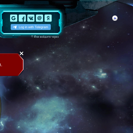
↑
Или войдите через
.