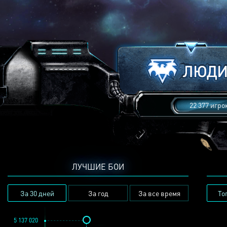
22 377 игро
ЛУЧШИЕ БОИ
За 30 дней
За год
За все время
То
5 137 020