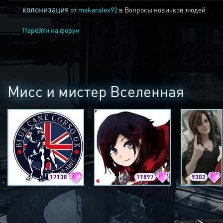
колонизация
от
makaralex92
в
Вопросы новичков людей
Перейти на форум
Мисс и мистер Вселенная
17138
11897
9303