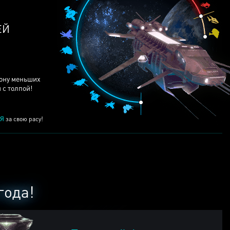
ЕЙ
рону меньших
 с толпой!
Я
за свою расу!
года!