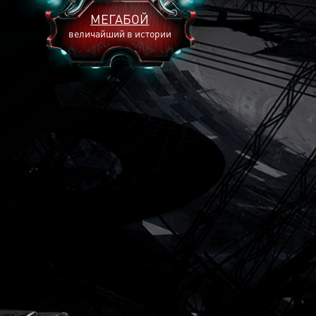
МЕГАБОЙ
величайший в истории
2893
2269
2240