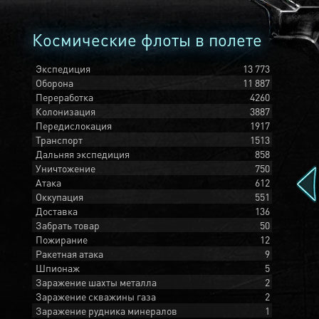
Космические флоты в полете
Экспедиция
13 773
Оборона
11 887
Переработка
4260
Колонизация
3887
Передислокация
1917
Транспорт
1513
Дальняя экспедиция
858
Уничтожение
750
Атака
612
Оккупация
551
Доставка
136
Забрать товар
50
Пожирание
12
Ракетная атака
9
Шпионаж
5
Заражение шахты металла
2
Заражение скважины газа
2
Заражение рудника минералов
1