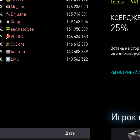
Тоссы - 1941
3.
👁️
Mr_Jor
196 236 520
4.
⛏️
Drjusha
165 714 391
КСЕРДЖ
5.
◽
Xepp
159 163 204
25%
6.
🍀
eeAnatolyee
151 950 399
7.
🏓
Vlad54
146 634 180
8.
🎓
OvCore
146 612 370
Встань на сто
9.
🐨
bastilia
143 608 339
или доминируй
0.
8️⃣
LMU
143 562 522
РЕГИСТРИРУЙС
Игрок 
Дата