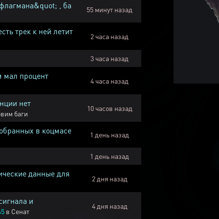
флагмана&quot; , ба
55 минут назад
есть трек к ней летит
2 часа назад
3 часа назад
м мал процент
4 часа назад
нции нет
10 часов назад
вим баги
собранных в коцмасе
1 день назад
1 день назад
ические данные для
2 дня назад
сигнала и
4 дня назад
45
в
Сенат