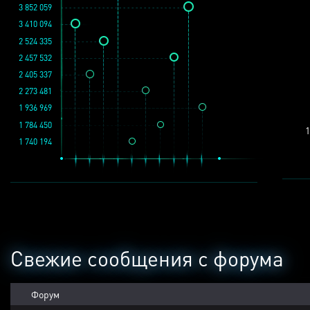
3 852 059
3 410 094
2 524 335
2 457 532
2 405 337
2 273 481
1 936 969
1 784 450
1
1 740 194
Свежие сообщения с форума
Форум