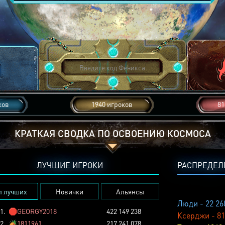
ков
1940 игроков
81
КРАТКАЯ СВОДКА ПО ОСВОЕНИЮ КОСМОСА
ЛУЧШИЕ ИГРОКИ
РАСПРЕДЕЛ
п лучших
Новички
Альянсы
Люди - 22 26
1.
🛑
GEORGY2018
422 149 238
Ксерджи - 81
2.
🏕️
1811961
217 241 078