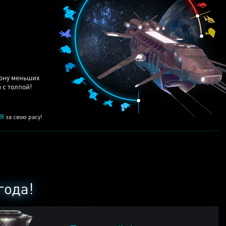
ЕЙ
рону меньших
 с толпой!
Я
за свою расу!
года!