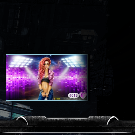
4015
3420