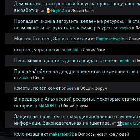
Демократия - некоректный бонус за пропаганду, совсе
выработки.
от
🍺
NightZS
в
Ловим баги
Пропадает иконка загрузить желаемые ресурсы, На ста
возможности загружать желаемые ресурсы
от
Ivanko
в
Ло
Миссия Отортен, Зависла миссия
от
Rammschwein
в
Ловим
отортен, управление
от
amobi
в
Ловим баги
Невозможно долететь до астероида в экспе
от
amobi
в
Ло
Продажа/ обмен на дендре предметов и компонентов 
от
Zakk
в
Сенат
кометы, поиск комет
от
Seen
в
Общий форум
В предверии Альянсовой реформы, Некоторые статист
истории
от
MAMOHT
в
Общий форум
Защита авторов тем от скоординированного глушения 
информаци, Законодательная инициатива.
от
🏦
bank123
колонизация
от
makaralex92
в
Вопросы новичков людей