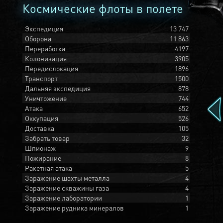
Космические флоты в полете
Экспедиция
13 747
Оборона
11 863
Переработка
4197
Колонизация
3905
Передислокация
1896
Транспорт
1500
Дальняя экспедиция
878
Уничтожение
744
Атака
652
Оккупация
526
Доставка
105
Забрать товар
32
Шпионаж
9
Пожирание
8
Ракетная атака
5
Заражение шахты металла
4
Заражение скважины газа
4
Заражение лаборатории
1
Заражение рудника минералов
1