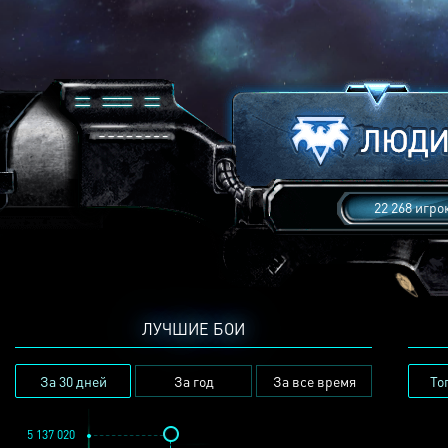
22 268 игро
ЛУЧШИЕ БОИ
За 30 дней
За год
За все время
То
5 137 020