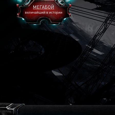
МЕГАБОЙ
величайший в истории
2893
2269
2240