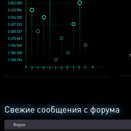
3 852 059
3 410 094
2 524 335
2 457 532
2 405 337
2 273 481
1 936 969
1 784 450
1
1 740 194
Свежие сообщения с форума
Форум