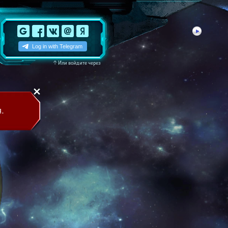
↑
Или войдите через
.