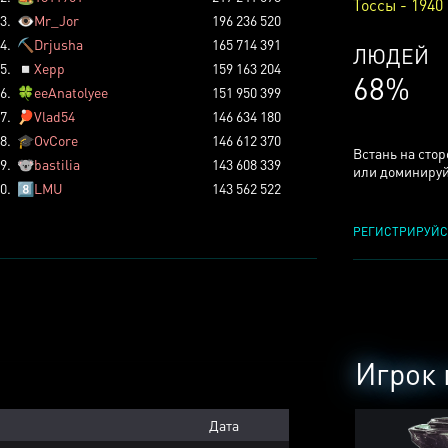
Тоссы - 1940
3.
👁️
Mr_Jor
196 236 520
4.
⛏️
Drjusha
165 714 391
КСЕРДЖ
5.
◽
Xepp
159 163 204
25%
6.
🍀
eeAnatolyee
151 950 399
7.
🏓
Vlad54
146 634 180
8.
🎓
OvCore
146 612 370
Встань на сто
9.
🐨
bastilia
143 608 339
или доминируй
0.
8️⃣
LMU
143 562 522
РЕГИСТРИРУЙС
Игрок 
Дата