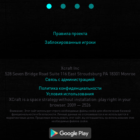
Правила проекта
Заблокированные игроки
Xcraft Inc
528 Seven Bridge Road Suite 116 East Stroudsburg PA 18301 Monroe
Связь с администрацией
Политика конфиденциальности
Условия использования
XCraft is a space strategy without installation: play right in your
browser.
2009 — 2526
Внимание: Этот сайт использует строго необходимые файлы cookie для обеспечения базовой
функциональности и безопасности. Личные данные не отслеживаются и не используются в
маркетинговых целях. Продолжая использовать этот сайт, вы соглашаетесь на использование этих
необходимых файлов cookie.