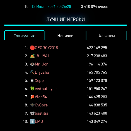
10.
13 Июля 2026 20:26:28
3 410 094 очков
ЛУЧШИЕ ИГРОКИ
Топ лучших
Новички
Альянсы
1.
🛑
GEORGY2018
422 149 295
2.
🏕️
1811961
217 238 683
3.
👁️
Mr_Jor
196 114 376
4.
⛏️
Drjusha
165 705 765
5.
◽
Xepp
159 123 078
6.
🍀
eeAnatolyee
151 950 267
7.
🏓
Vlad54
146 625 283
8.
🎓
OvCore
144 838 535
9.
🐨
bastilia
143 623 408
10.
8️⃣
LMU
143 049 274