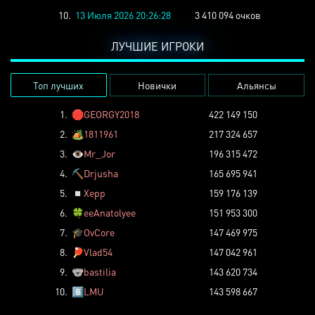
10.
13 Июля 2026 20:26:28
3 410 094 очков
ЛУЧШИЕ ИГРОКИ
Топ лучших
Новички
Альянсы
1.
🛑
GEORGY2018
422 149 150
2.
🏕️
1811961
217 324 657
3.
👁️
Mr_Jor
196 315 472
4.
⛏️
Drjusha
165 695 941
5.
◽
Xepp
159 176 139
6.
🍀
eeAnatolyee
151 953 300
7.
🎓
OvCore
147 469 975
8.
🏓
Vlad54
147 042 961
9.
🐨
bastilia
143 620 734
10.
8️⃣
LMU
143 598 667