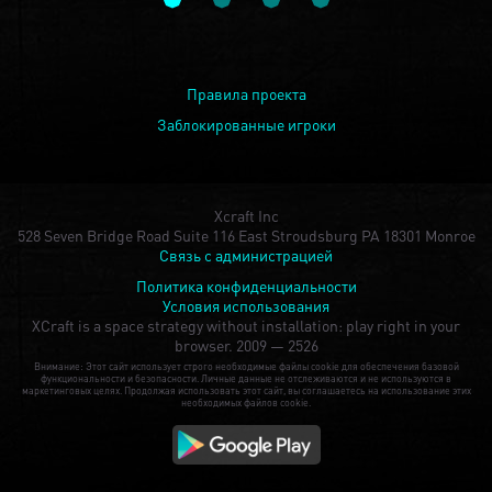
Правила проекта
Заблокированные игроки
Xcraft Inc
528 Seven Bridge Road Suite 116 East Stroudsburg PA 18301 Monroe
Связь с администрацией
Политика конфиденциальности
Условия использования
XCraft is a space strategy without installation: play right in your
browser.
2009 — 2526
Внимание: Этот сайт использует строго необходимые файлы cookie для обеспечения базовой
функциональности и безопасности. Личные данные не отслеживаются и не используются в
маркетинговых целях. Продолжая использовать этот сайт, вы соглашаетесь на использование этих
необходимых файлов cookie.