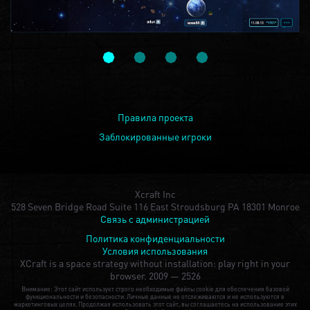
Правила проекта
Заблокированные игроки
Xcraft Inc
528 Seven Bridge Road Suite 116 East Stroudsburg PA 18301 Monroe
Связь с администрацией
Политика конфиденциальности
Условия использования
XCraft is a space strategy without installation: play right in your
browser.
2009 — 2526
Внимание: Этот сайт использует строго необходимые файлы cookie для обеспечения базовой
функциональности и безопасности. Личные данные не отслеживаются и не используются в
маркетинговых целях. Продолжая использовать этот сайт, вы соглашаетесь на использование этих