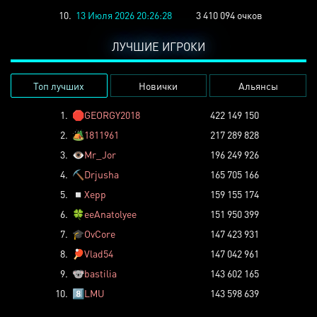
10.
13 Июля 2026 20:26:28
3 410 094 очков
ЛУЧШИЕ ИГРОКИ
Топ лучших
Новички
Альянсы
1.
🛑
GEORGY2018
422 149 150
2.
🏕️
1811961
217 289 828
3.
👁️
Mr_Jor
196 249 926
4.
⛏️
Drjusha
165 705 166
5.
◽
Xepp
159 155 174
6.
🍀
eeAnatolyee
151 950 399
7.
🎓
OvCore
147 423 931
8.
🏓
Vlad54
147 042 961
9.
🐨
bastilia
143 602 165
10.
8️⃣
LMU
143 598 639