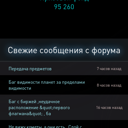
95 260
Свежие сообщения с форума
Передача предметов
7 часов назад
Баг видимости планет за пределами
8 часов назад
видимости
Баг с биржей ,неудачное
расположение &quot;первого
16 часов назад
флагмана&quot; , ба
Не вижу кометы, а они есть , Слой с