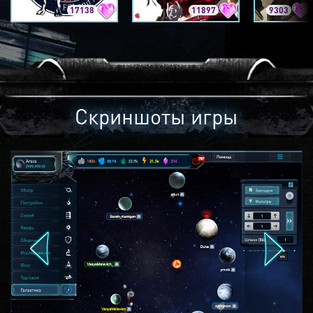
17138
11897
9303
Скриншоты игры