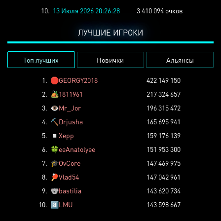
10.
13 Июля 2026 20:26:28
3 410 094 очков
ЛУЧШИЕ ИГРОКИ
Топ лучших
Новички
Альянсы
1.
🛑
GEORGY2018
422 149 150
2.
🏕️
1811961
217 324 657
3.
👁️
Mr_Jor
196 315 472
4.
⛏️
Drjusha
165 695 941
5.
◽
Xepp
159 176 139
6.
🍀
eeAnatolyee
151 953 300
7.
🎓
OvCore
147 469 975
8.
🏓
Vlad54
147 042 961
9.
🐨
bastilia
143 620 734
10.
8️⃣
LMU
143 598 667