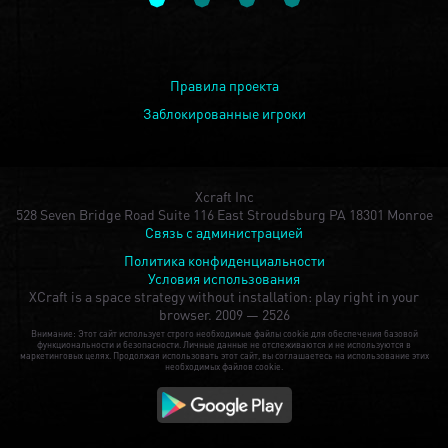
Правила проекта
Заблокированные игроки
Xcraft Inc
528 Seven Bridge Road Suite 116 East Stroudsburg PA 18301 Monroe
Связь с администрацией
Политика конфиденциальности
Условия использования
XCraft is a space strategy without installation: play right in your
browser.
2009 — 2526
Внимание: Этот сайт использует строго необходимые файлы cookie для обеспечения базовой
функциональности и безопасности. Личные данные не отслеживаются и не используются в
маркетинговых целях. Продолжая использовать этот сайт, вы соглашаетесь на использование этих
необходимых файлов cookie.