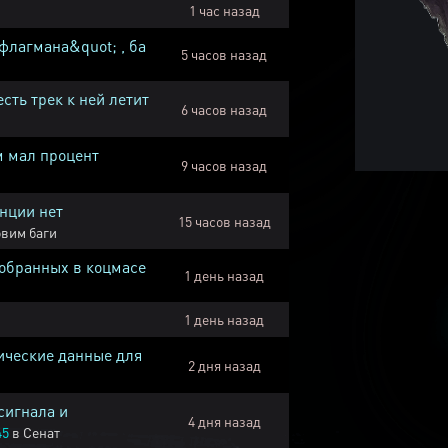
1 час назад
флагмана&quot; , ба
5 часов назад
есть трек к ней летит
6 часов назад
м мал процент
9 часов назад
нции нет
15 часов назад
вим баги
собранных в коцмасе
1 день назад
1 день назад
ические данные для
2 дня назад
сигнала и
4 дня назад
45
в
Сенат