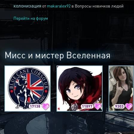
колонизация
от
makaralex92
в
Вопросы новичков людей
Перейти на форум
Мисс и мистер Вселенная
17138
11897
9303