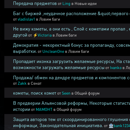
Передача предметов
от
Ling
в
Новые идеи
Баг с биржей ,неудачное расположение &quot;первого 
от
vladislav1
в
Ловим баги
Не вижу кометы, а они есть , Слой с кометами пропал , 
другой
от
⚡
Victoria
в
Ловим баги
Демократия - некоректный бонус за пропаганду, совсе
выработки.
от
UncleanOne
в
Ловим баги
Пропадает иконка загрузить желаемые ресурсы, На ста
возможности загружать желаемые ресурсы
от
Ivanko
в
Ло
Продажа/ обмен на дендре предметов и компонентов 
от
Zakk
в
Сенат
кометы, поиск комет
от
Seen
в
Общий форум
В предверии Альянсовой реформы, Некоторые статист
истории
от
MAMOHT
в
Общий форум
Защита авторов тем от скоординированного глушения 
информаци, Законодательная инициатива.
от
🏦
bank123