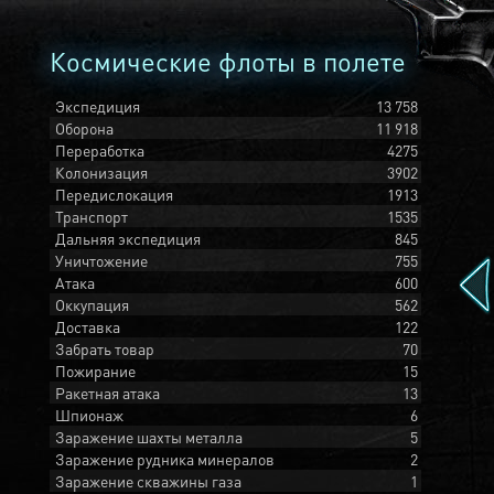
Космические флоты в полете
Экспедиция
13 758
Оборона
11 918
Переработка
4275
Колонизация
3902
Передислокация
1913
Транспорт
1535
Дальняя экспедиция
845
Уничтожение
755
Атака
600
Оккупация
562
Доставка
122
Забрать товар
70
Пожирание
15
Ракетная атака
13
Шпионаж
6
Заражение шахты металла
5
Заражение рудника минералов
2
Заражение скважины газа
1