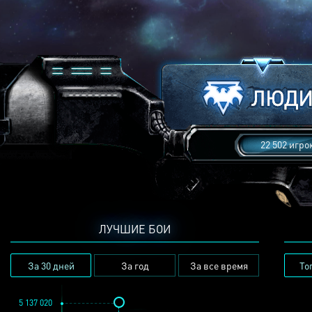
22 502 игро
ЛУЧШИЕ БОИ
За 30 дней
За год
За все время
То
5 137 020