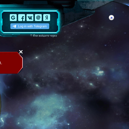
↑
Или войдите через
.