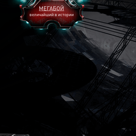
МЕГАБОЙ
величайший в истории
2893
2269
2240