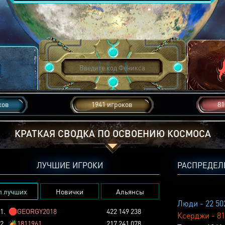
ков
1941 игроков
81
КРАТКАЯ СВОДКА ПО ОСВОЕНИЮ КОСМОСА
ЛУЧШИЕ ИГРОКИ
РАСПРЕДЕЛ
п лучших
Новички
Альянсы
Люди - 22 50
1.
🛑
GEORGY2018
422 149 238
Ксерджи - 81
2.
🏕️
1811961
217 241 078