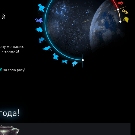
ЕЙ
рону меньших
 с толпой!
Я
за свою расу!
года!