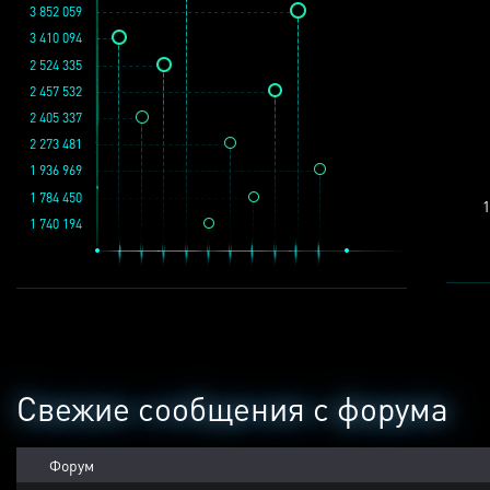
3 852 059
3 410 094
2 524 335
2 457 532
2 405 337
2 273 481
1 936 969
1 784 450
1
1 740 194
Свежие сообщения с форума
Форум