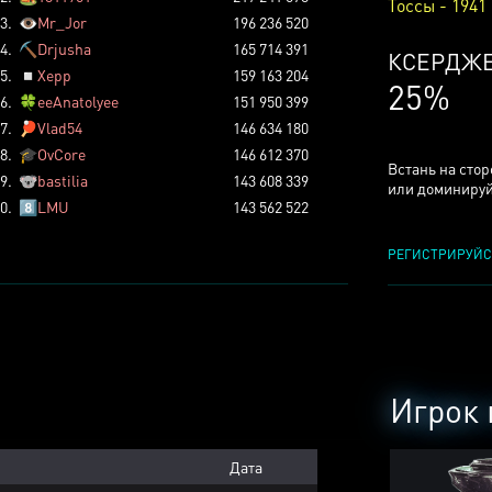
Тоссы - 1941
3.
👁️
Mr_Jor
196 236 520
4.
⛏️
Drjusha
165 714 391
КСЕРДЖ
5.
◽
Xepp
159 163 204
25%
6.
🍀
eeAnatolyee
151 950 399
7.
🏓
Vlad54
146 634 180
8.
🎓
OvCore
146 612 370
Встань на сто
9.
🐨
bastilia
143 608 339
или доминируй
0.
8️⃣
LMU
143 562 522
РЕГИСТРИРУЙС
Игрок 
Дата